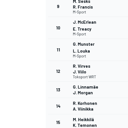
M. Sesks
9
R. Francis
FÓRMULA E
M-Sport
J. McErlean
10
E. Treacy
M-Sport
G. Munster
11
L. Louka
M-Sport
R. Virves
12
J. Viilo
Toksport WRT
G. Linnamäe
13
WRC
J. Morgan
R. Korhonen
14
A. Viinikka
M. Heikkilä
15
K. Temonen