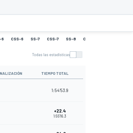
-6
CSS-6
SS-7
CSS-7
SS-8
CSS-8
SS-9
CSS-9
Todas las estadísticas
NALIZACIÓN
TIEMPO TOTAL
1:54'53.9
+22.4
1:55'16.3