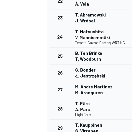
22
Á. Vela
T. Abramowski
23
J. Wróbel
T. Matsushita
24
V. Mannisenmäki
Toyota Gazoo Racing WRT NG
B. Ten Brinke
25
T. Woodburn
G. Bonder
26
Ł. Jastrzębski
MÁS CATEGORÍAS
M. Andre Martinez
27
M. Aranguren
T. Pärs
28
A. Pärs
LightGrey
T. Kauppinen
29
S. Virtanen