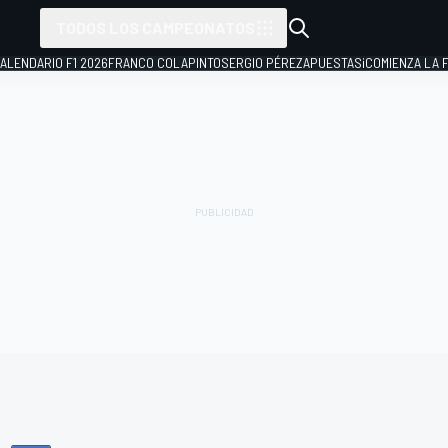
TODOS LOS CAMPEONATOS
ALENDARIO F1 2026
FRANCO COLAPINTO
SERGIO PÉREZ
APUESTAS
¡COMIENZA LA F