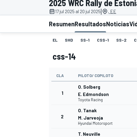
2025 WRC Rally de Estoni
|
INDYCAR
17 jul 2025 al 20 jul 2025
, EE
Resumen
Resultados
Noticias
Vi
EL
SHD
SS-1
CSS-1
SS-2
C
css-14
CLA
PILOTO/ COPILOTO
O. Solberg
1
E. Edmondson
Toyota Racing
MOTOGP
O. Tanak
2
M. Jarveoja
Hyundai Motorsport
T. Neuville