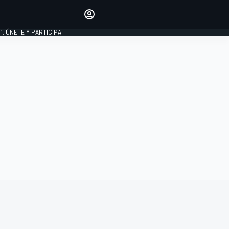
favoritos
Haz que se oiga tu voz
comentando artículos.
1, ÚNETE Y PARTICIPA!
INICIAR SESIÓN
EDICIÓN
LATINOAMÉRICA