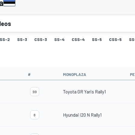
a
deos
SS-2
SS-3
CSS-3
SS-4
CSS-4
SS-5
CSS-5
SS
#
MONOPLAZA
PE
Toyota GR Yaris Rally1
99
Hyundai i20 N Rally1
8