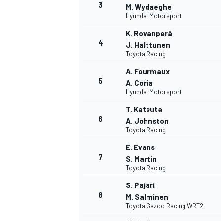
3
M. Wydaeghe
Hyundai Motorsport
K. Rovanperä
4
J. Halttunen
Toyota Racing
A. Fourmaux
5
A. Coria
NASCAR CUP
Hyundai Motorsport
T. Katsuta
6
A. Johnston
Toyota Racing
E. Evans
7
S. Martin
Toyota Racing
S. Pajari
8
M. Salminen
Toyota Gazoo Racing WRT2