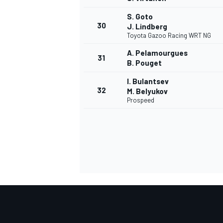
S. Goto
30
J. Lindberg
Toyota Gazoo Racing WRT NG
A. Pelamourgues
31
B. Pouget
I. Bulantsev
32
M. Belyukov
Prospeed