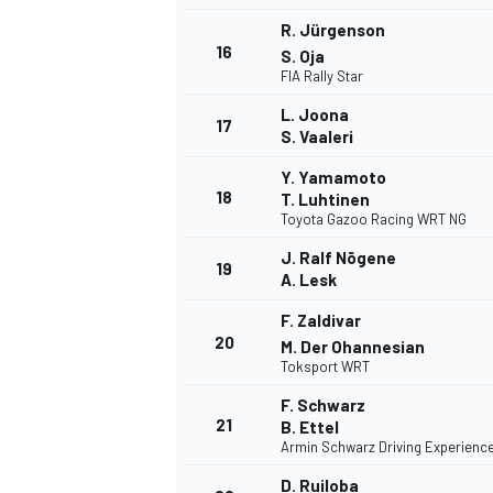
R. Jürgenson
16
S. Oja
FIA Rally Star
L. Joona
17
S. Vaaleri
Y. Yamamoto
18
T. Luhtinen
Toyota Gazoo Racing WRT NG
J. Ralf Nõgene
19
A. Lesk
F. Zaldivar
20
M. Der Ohannesian
Toksport WRT
F. Schwarz
21
B. Ettel
Armin Schwarz Driving Experienc
D. Ruiloba