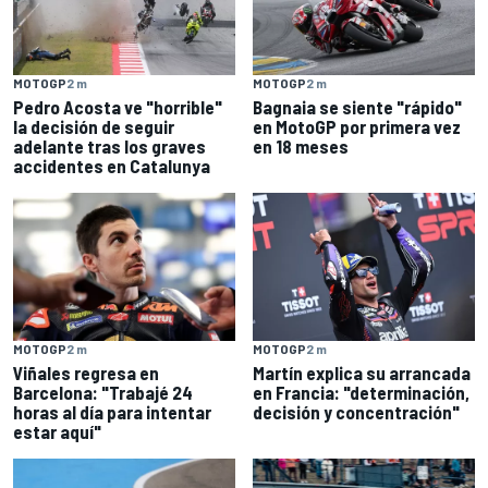
MOTOGP
2 m
MOTOGP
2 m
Pedro Acosta ve "horrible"
Bagnaia se siente "rápido"
la decisión de seguir
en MotoGP por primera vez
adelante tras los graves
en 18 meses
accidentes en Catalunya
MOTOGP
2 m
MOTOGP
2 m
Viñales regresa en
Martín explica su arrancada
Barcelona: "Trabajé 24
en Francia: "determinación,
horas al día para intentar
decisión y concentración"
estar aquí"