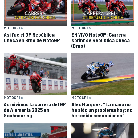
MOTOGP
1 a
MOTOGP
1 a
Así fue el GP República
EN VIVO MotoGP: Carrera
Checa en Brno de MotoGP
sprint de República Checa
(Brno)
MOTOGP
1 a
MOTOGP
1 a
Así vivimos la carrera del GP
Alex Márquez: "La mano no
de Alemania 2025 en
ha sido un problema hoy; no
Sachsenring
he tenido sensaciones"