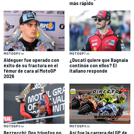
más rápido
MOTOGP
6 m
MOTOGP
7 m
Aldeguer fue operado con
¿Ducati quiere que Bagnaia
éxito de su fractura en el
continúe con ellos? El
fémur de cara al MotoGP
italiano responde
2026
MOTOGP
8 m
MOTOGP
8 m
Bezzecchi: Dos triunfos no
Así fue la carrera del GP de