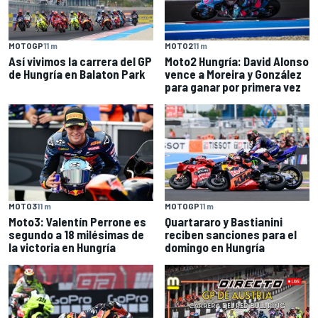
MOTOGP
11 m
MOTO2
11 m
Así vivimos la carrera del GP
Moto2 Hungría: David Alonso
de Hungría en Balaton Park
vence a Moreira y González
para ganar por primera vez
MOTO3
11 m
MOTOGP
11 m
Moto3: Valentín Perrone es
Quartararo y Bastianini
segundo a 18 milésimas de
reciben sanciones para el
la victoria en Hungría
domingo en Hungría