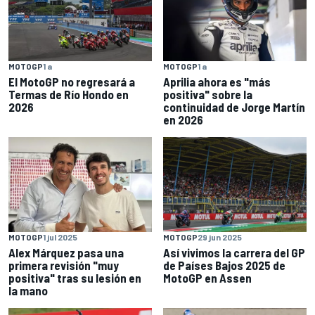
MOTOGP
1 a
MOTOGP
1 a
El MotoGP no regresará a
Aprilia ahora es "más
Termas de Río Hondo en
positiva" sobre la
2026
continuidad de Jorge Martín
en 2026
MOTOGP
1 jul 2025
MOTOGP
29 jun 2025
Alex Márquez pasa una
Así vivimos la carrera del GP
primera revisión "muy
de Países Bajos 2025 de
positiva" tras su lesión en
MotoGP en Assen
la mano