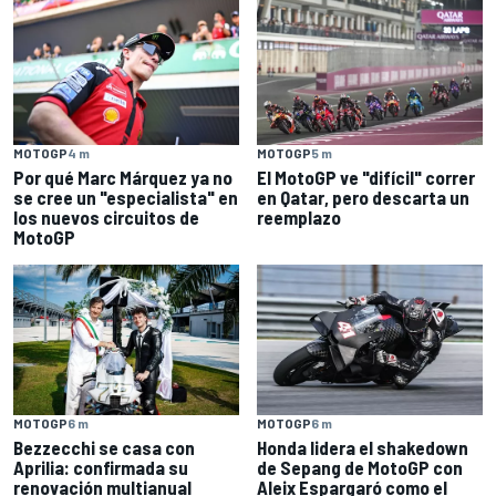
MOTOGP
4 m
MOTOGP
5 m
Por qué Marc Márquez ya no
El MotoGP ve "difícil" correr
se cree un "especialista" en
en Qatar, pero descarta un
los nuevos circuitos de
reemplazo
MotoGP
MOTOGP
6 m
MOTOGP
6 m
Bezzecchi se casa con
Honda lidera el shakedown
Aprilia: confirmada su
de Sepang de MotoGP con
renovación multianual
Aleix Espargaró como el