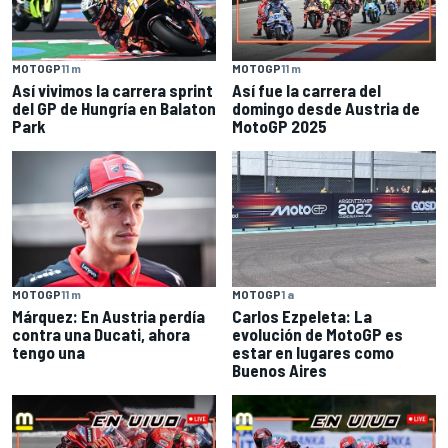
MOTOGP
11 m
MOTOGP
11 m
Así vivimos la carrera sprint
Así fue la carrera del
del GP de Hungría en Balaton
domingo desde Austria de
Park
MotoGP 2025
MOTOGP
11 m
MOTOGP
1 a
Márquez: En Austria perdía
Carlos Ezpeleta: La
contra una Ducati, ahora
evolución de MotoGP es
tengo una
estar en lugares como
Buenos Aires