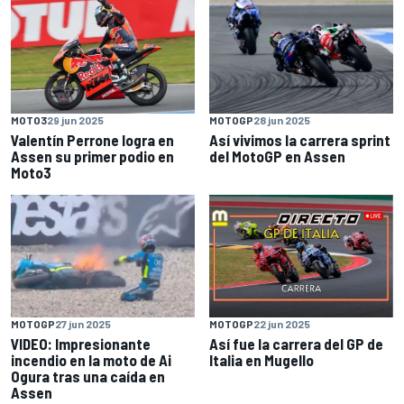
MOTO3
29 jun 2025
MOTOGP
28 jun 2025
Valentín Perrone logra en
Así vivimos la carrera sprint
Assen su primer podio en
del MotoGP en Assen
Moto3
MOTOGP
27 jun 2025
MOTOGP
22 jun 2025
VIDEO: Impresionante
Así fue la carrera del GP de
incendio en la moto de Ai
Italia en Mugello
Ogura tras una caída en
Assen