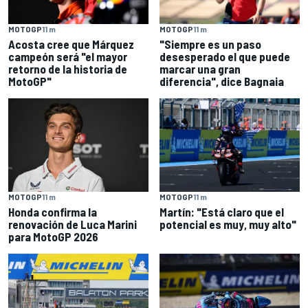
MOTOGP
11 m
MOTOGP
11 m
Acosta cree que Márquez
"Siempre es un paso
campeón será "el mayor
desesperado el que puede
retorno de la historia de
marcar una gran
MotoGP"
diferencia", dice Bagnaia
MOTOGP
11 m
MOTOGP
11 m
Honda confirma la
Martín: "Está claro que el
renovación de Luca Marini
potencial es muy, muy alto"
para MotoGP 2026