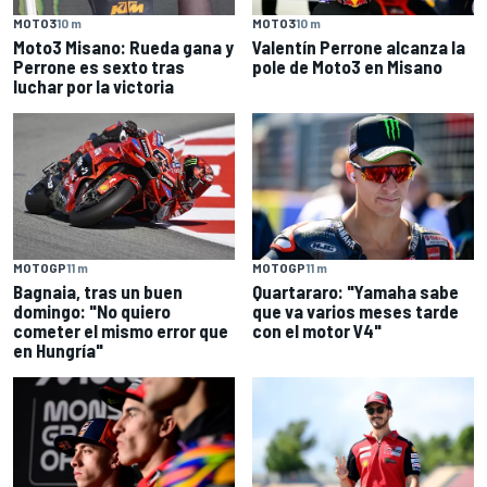
MOTO3
10 m
MOTO3
10 m
Moto3 Misano: Rueda gana y
Valentín Perrone alcanza la
Perrone es sexto tras
pole de Moto3 en Misano
luchar por la victoria
MOTOGP
11 m
MOTOGP
11 m
Bagnaia, tras un buen
Quartararo: "Yamaha sabe
domingo: "No quiero
que va varios meses tarde
cometer el mismo error que
con el motor V4"
en Hungría"