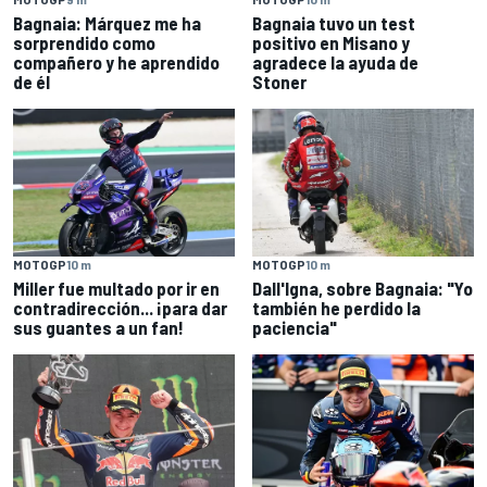
Bagnaia: Márquez me ha
Bagnaia tuvo un test
sorprendido como
positivo en Misano y
compañero y he aprendido
agradece la ayuda de
de él
Stoner
MOTOGP
10 m
MOTOGP
10 m
Miller fue multado por ir en
Dall'Igna, sobre Bagnaia: "Yo
contradirección... ¡para dar
también he perdido la
sus guantes a un fan!
paciencia"