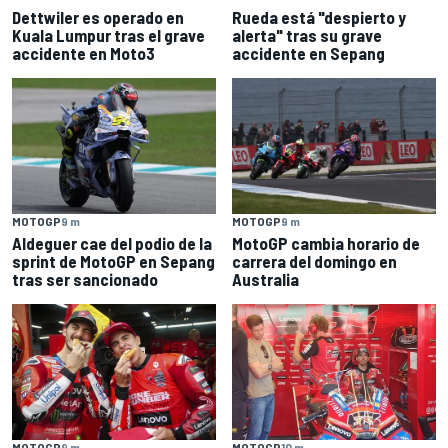
Dettwiler es operado en
Rueda está "despierto y
Kuala Lumpur tras el grave
alerta" tras su grave
accidente en Moto3
accidente en Sepang
MOTOGP
9 m
MOTOGP
9 m
Aldeguer cae del podio de la
MotoGP cambia horario de
sprint de MotoGP en Sepang
carrera del domingo en
tras ser sancionado
Australia
MOTOGP
9 m
MOTOGP
10 m