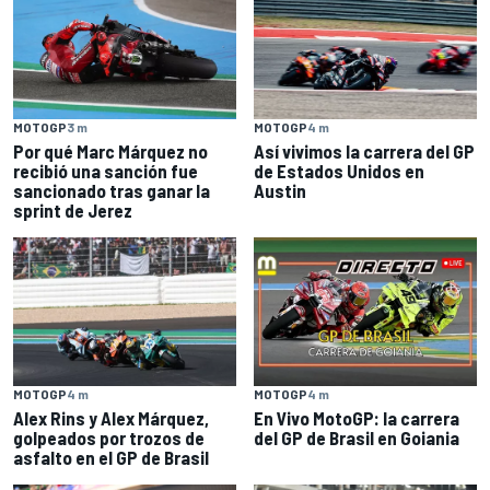
MOTOGP
3 m
MOTOGP
4 m
Por qué Marc Márquez no
Así vivimos la carrera del GP
recibió una sanción fue
de Estados Unidos en
sancionado tras ganar la
Austin
sprint de Jerez
MOTOGP
4 m
MOTOGP
4 m
Alex Rins y Alex Márquez,
En Vivo MotoGP: la carrera
golpeados por trozos de
del GP de Brasil en Goiania
asfalto en el GP de Brasil