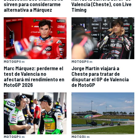
sirven para considerarme
Valencia (Cheste), con Live
alternativa a Márquez
Timing
MOTOGP
8 m
MOTOGP
8 m
Marc Márquez: perderme el
Jorge Martín viajará a
test de Valencia no
Cheste para tratar de
afectará mi rendimiento en
disputar el GP de Valencia
MotoGP 2026
de MotoGP
MOTOGP
9 m
MOTO3
9 m