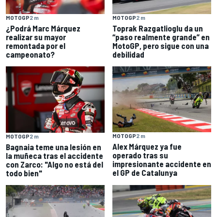
MOTOGP
2 m
MOTOGP
2 m
¿Podrá Marc Márquez
Toprak Razgatlioglu da un
realizar su mayor
“paso realmente grande” en
remontada por el
MotoGP, pero sigue con una
campeonato?
debilidad
MOTOGP
2 m
MOTOGP
2 m
Alex Márquez ya fue
Bagnaia teme una lesión en
operado tras su
la muñeca tras el accidente
impresionante accidente en
con Zarco: "Algo no está del
el GP de Catalunya
todo bien"