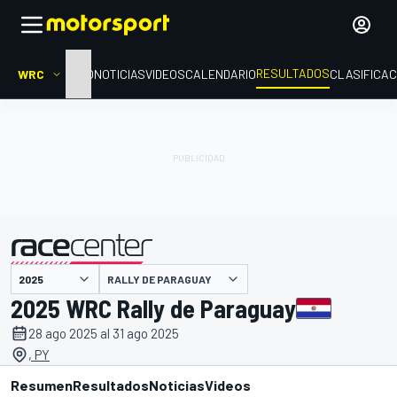
RESULTADOS
WRC
INICIO
NOTICIAS
VIDEOS
CALENDARIO
CLASIFICAC
RALLY DE PARAGUAY
presentado por
2025 WRC Rally de Paraguay
28 ago 2025 al 31 ago 2025
, PY
Resumen
Resultados
Noticias
Videos