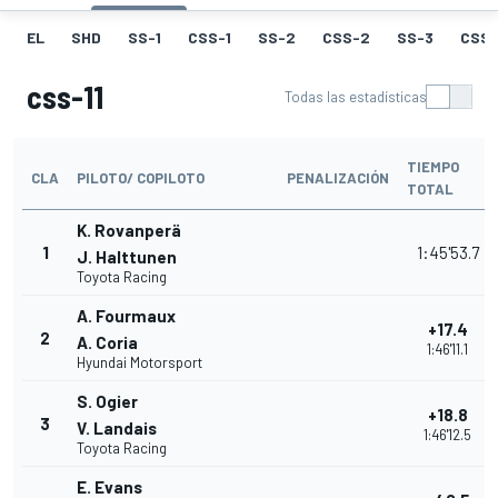
EL
SHD
SS-1
CSS-1
SS-2
CSS-2
SS-3
CSS-
css-11
Todas las estadísticas
TIEMPO
CLA
PILOTO/ COPILOTO
PENALIZACIÓN
TOTAL
K. Rovanperä
1
1:45'53.7
J. Halttunen
Toyota Racing
A. Fourmaux
+17.4
2
A. Coria
1:46'11.1
Hyundai Motorsport
S. Ogier
+18.8
3
V. Landais
1:46'12.5
Toyota Racing
E. Evans