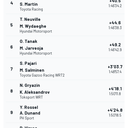
+40.5
4
S. Martin
1:46'34.2
Toyota Racing
T. Neuville
+44.6
5
M. Wydaeghe
1:46'38.3
Hyundai Motorsport
O. Tanak
+49.2
6
M. Jarveoja
1:46'42.9
Hyundai Motorsport
S. Pajari
+3'03.7
7
M. Salminen
1:48'57.4
Toyota Gazoo Racing WRT2
N. Gryazin
+4'18.1
8
K. Aleksandrov
1:50'11.8
Toksport WRT
Y. Rossel
+4'24.8
9
A. Dunand
1:50'18.5
PH Sport