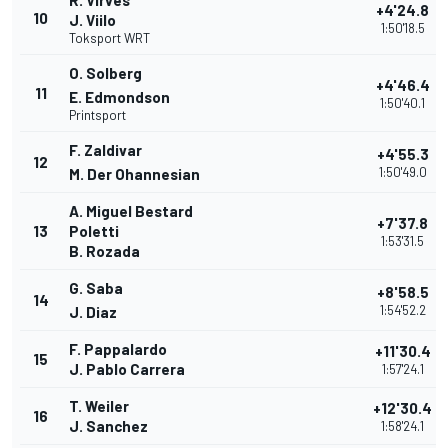
R. Virves
+4'24.8
10
J. Viilo
1:50'18.5
Toksport WRT
O. Solberg
+4'46.4
11
E. Edmondson
1:50'40.1
Printsport
F. Zaldivar
+4'55.3
12
1:50'49.0
M. Der Ohannesian
A. Miguel Bestard
+7'37.8
13
Poletti
1:53'31.5
B. Rozada
G. Saba
+8'58.5
14
1:54'52.2
J. Diaz
F. Pappalardo
+11'30.4
15
J. Pablo Carrera
1:57'24.1
T. Weiler
+12'30.4
16
J. Sanchez
1:58'24.1