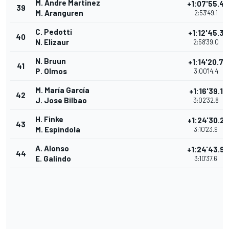
M. Andre Martinez
+1:07'55.4
39
M. Aranguren
2:53'49.1
C. Pedotti
+1:12'45.3
40
N. Elizaur
2:58'39.0
N. Bruun
+1:14'20.7
41
P. Olmos
3:00'14.4
M. María García
+1:16'39.1
42
J. Jose Bilbao
3:02'32.8
H. Finke
+1:24'30.2
43
M. Espindola
3:10'23.9
A. Alonso
+1:24'43.9
44
E. Galindo
3:10'37.6