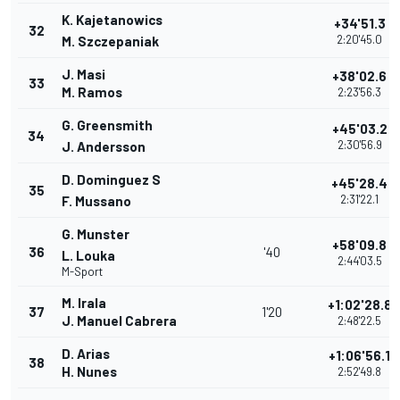
K. Kajetanowics
+34'51.3
32
2:20'45.0
M. Szczepaniak
J. Masi
+38'02.6
33
M. Ramos
2:23'56.3
G. Greensmith
+45'03.2
34
2:30'56.9
J. Andersson
D. Dominguez S
+45'28.4
35
2:31'22.1
F. Mussano
G. Munster
+58'09.8
36
'40
L. Louka
2:44'03.5
M-Sport
M. Irala
+1:02'28.8
37
1'20
J. Manuel Cabrera
2:48'22.5
D. Arias
+1:06'56.1
38
H. Nunes
2:52'49.8