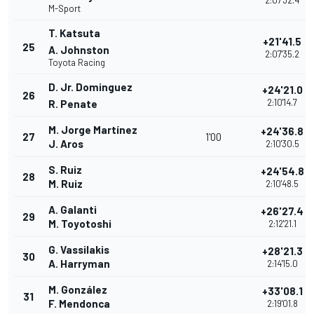
2:07'32.4
M-Sport
T. Katsuta
+21'41.5
25
A. Johnston
2:07'35.2
Toyota Racing
D. Jr. Dominguez
+24'21.0
26
2:10'14.7
R. Penate
M. Jorge Martínez
+24'36.8
27
1'00
J. Aros
2:10'30.5
S. Ruiz
+24'54.8
28
M. Ruiz
2:10'48.5
A. Galanti
+26'27.4
29
M. Toyotoshi
2:12'21.1
G. Vassilakis
+28'21.3
30
A. Harryman
2:14'15.0
M. González
+33'08.1
31
F. Mendonca
2:19'01.8