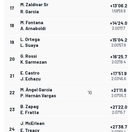
M. Zaldivar Sr
+13'06.2
17
1:58'59.9
R. Garcia
M. Fontana
+14'24.0
18
A. Arnaboldi
2:00'17.7
L. Ortega
+15'04.2
19
L. Suaya
2:00'57.9
G. Rossi
+16'25.7
20
K. Sarmezan
2:02'19.4
E. Castro
+17'51.9
21
J. Echazu
2:03'45.6
M. Ángel García
+21'11.6
22
'10
P. Hernán Vargas
2:07'05.3
B. Zapag
+21'22.0
23
E. Fratta
2:07'15.7
J. McErlean
+21'38.7
24
E. Treacy