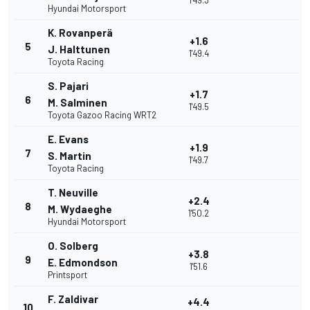
1'49.3
Hyundai Motorsport
K. Rovanperä
+1.6
5
J. Halttunen
1'49.4
Toyota Racing
S. Pajari
+1.7
6
M. Salminen
1'49.5
Toyota Gazoo Racing WRT2
E. Evans
+1.9
7
S. Martin
1'49.7
Toyota Racing
T. Neuville
+2.4
8
M. Wydaeghe
1'50.2
Hyundai Motorsport
O. Solberg
+3.8
9
E. Edmondson
1'51.6
Printsport
F. Zaldivar
+4.4
10