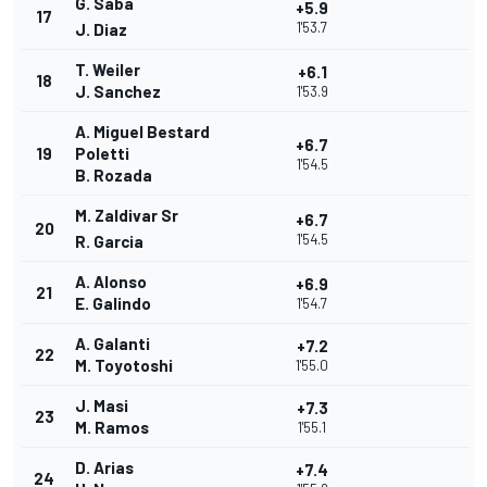
G. Saba
+5.9
17
1'53.7
J. Diaz
T. Weiler
+6.1
18
J. Sanchez
1'53.9
A. Miguel Bestard
+6.7
19
Poletti
1'54.5
B. Rozada
M. Zaldivar Sr
+6.7
20
1'54.5
R. Garcia
A. Alonso
+6.9
21
E. Galindo
1'54.7
A. Galanti
+7.2
22
M. Toyotoshi
1'55.0
J. Masi
+7.3
23
M. Ramos
1'55.1
D. Arias
+7.4
24