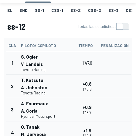
EL
SHD
SS-1
CSS-1
SS-2
CSS-2
SS-3
CSS-
ss-12
Todas las estadísticas
CLA
PILOTO/ COPILOTO
TIEMPO
PENALIZACIÓN
S. Ogier
1
1'47.8
V. Landais
Toyota Racing
T. Katsuta
+0.8
2
A. Johnston
1'48.6
Toyota Racing
A. Fourmaux
+0.9
3
A. Coria
1'48.7
Hyundai Motorsport
O. Tanak
+1.5
4
M. Jarveoja