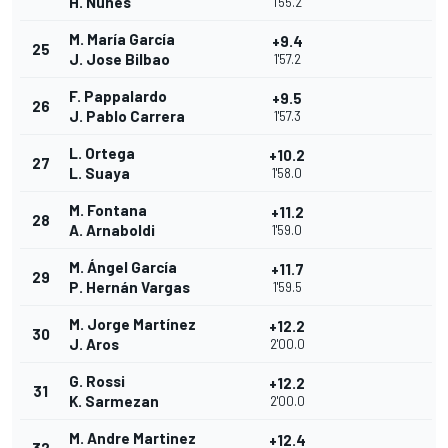
H. Nunes
1'55.2
M. María García
+9.4
25
J. Jose Bilbao
1'57.2
F. Pappalardo
+9.5
26
J. Pablo Carrera
1'57.3
L. Ortega
+10.2
27
L. Suaya
1'58.0
M. Fontana
+11.2
28
A. Arnaboldi
1'59.0
M. Ángel García
+11.7
29
P. Hernán Vargas
1'59.5
M. Jorge Martínez
+12.2
30
J. Aros
2'00.0
G. Rossi
+12.2
31
K. Sarmezan
2'00.0
M. Andre Martinez
+12.4