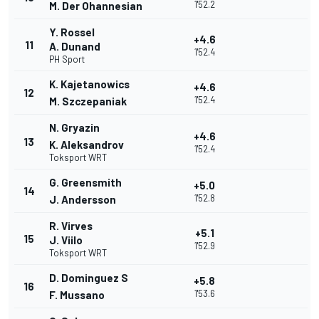
1'52.2
M. Der Ohannesian
Y. Rossel
+4.6
11
A. Dunand
1'52.4
PH Sport
K. Kajetanowics
+4.6
12
1'52.4
M. Szczepaniak
N. Gryazin
+4.6
13
K. Aleksandrov
1'52.4
Toksport WRT
G. Greensmith
+5.0
14
1'52.8
J. Andersson
R. Virves
+5.1
15
J. Viilo
1'52.9
Toksport WRT
D. Dominguez S
+5.8
16
1'53.6
F. Mussano