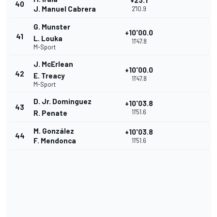
+23.1
40
J. Manuel Cabrera
2'10.9
G. Munster
+10'00.0
41
L. Louka
11'47.8
M-Sport
J. McErlean
+10'00.0
42
E. Treacy
11'47.8
M-Sport
D. Jr. Dominguez
+10'03.8
43
11'51.6
R. Penate
M. González
+10'03.8
44
F. Mendonca
11'51.6