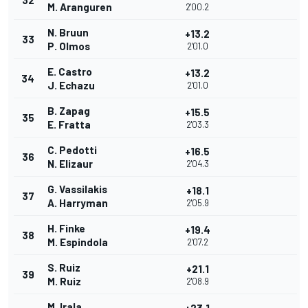
32
M. Aranguren
2'00.2
N. Bruun
+13.2
33
P. Olmos
2'01.0
E. Castro
+13.2
34
J. Echazu
2'01.0
B. Zapag
+15.5
35
E. Fratta
2'03.3
C. Pedotti
+16.5
36
N. Elizaur
2'04.3
G. Vassilakis
+18.1
37
A. Harryman
2'05.9
H. Finke
+19.4
38
M. Espindola
2'07.2
S. Ruiz
+21.1
39
M. Ruiz
2'08.9
M. Irala