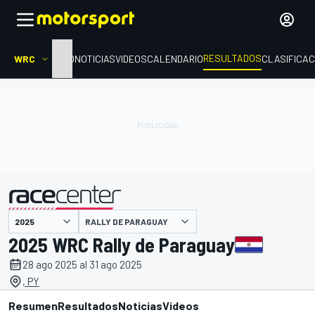
RESULTADOS
WRC
INICIO
NOTICIAS
VIDEOS
CALENDARIO
CLASIFICAC
RALLY DE PARAGUAY
presentado por
2025 WRC Rally de Paraguay
28 ago 2025 al 31 ago 2025
, PY
Resumen
Resultados
Noticias
Videos