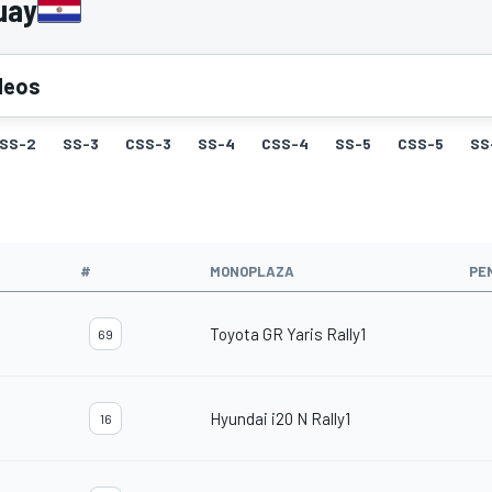
uay
deos
SS-2
SS-3
CSS-3
SS-4
CSS-4
SS-5
CSS-5
SS
#
MONOPLAZA
PE
Toyota GR Yaris Rally1
69
Hyundai i20 N Rally1
16