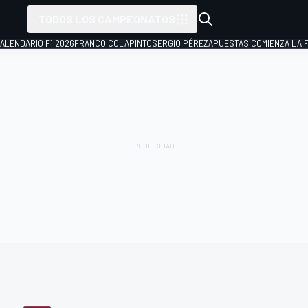
TODOS LOS CAMPEONATOS
ALENDARIO F1 2026
FRANCO COLAPINTO
SERGIO PÉREZ
APUESTAS
¡COMIENZA LA F