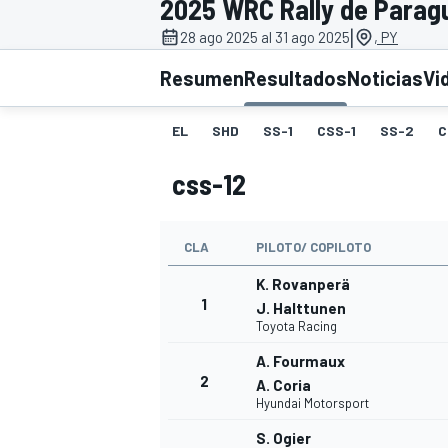
2025 WRC Rally de Parag
|
INDYCAR
28 ago 2025 al 31 ago 2025
, PY
Resumen
Resultados
Noticias
Vi
EL
SHD
SS-1
CSS-1
SS-2
C
css-12
CLA
PILOTO/ COPILOTO
K. Rovanperä
1
J. Halttunen
Toyota Racing
MOTOGP
A. Fourmaux
2
A. Coria
Hyundai Motorsport
S. Ogier