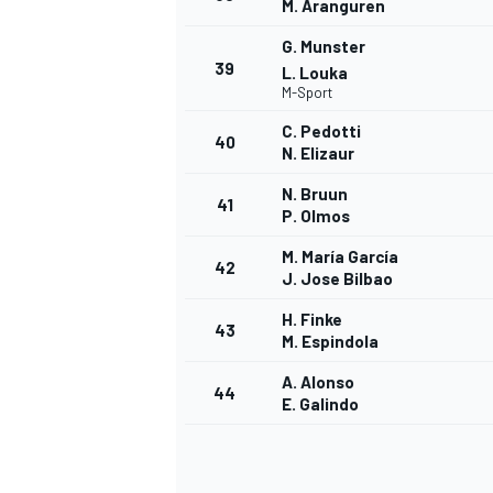
M. Aranguren
G. Munster
39
L. Louka
M-Sport
C. Pedotti
40
N. Elizaur
N. Bruun
41
P. Olmos
M. María García
42
J. Jose Bilbao
H. Finke
43
M. Espindola
A. Alonso
44
E. Galindo