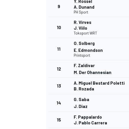
Y. Rossel
9
A. Dunand
FÓRMULA E
PH Sport
R. Virves
10
J. Viilo
Toksport WRT
O. Solberg
11
E. Edmondson
Printsport
F. Zaldivar
12
M. Der Ohannesian
A. Miguel Bestard Poletti
13
B. Rozada
WRC
G. Saba
14
J. Diaz
F. Pappalardo
15
J. Pablo Carrera