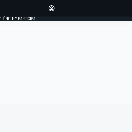
favoritos
Haz que se oiga tu voz
comentando artículos.
1, ÚNETE Y PARTICIPA!
INICIAR SESIÓN
EDICIÓN
LATINOAMÉRICA