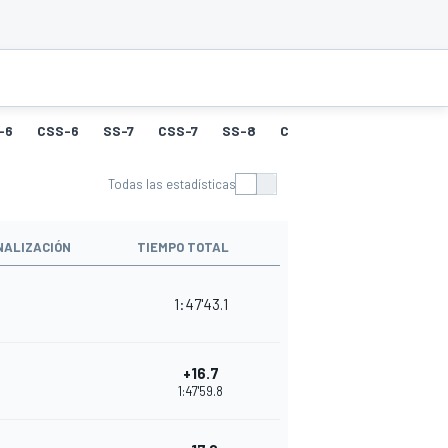
-6
CSS-6
SS-7
CSS-7
SS-8
CSS-8
SS-9
CSS-9
Todas las estadísticas
NALIZACIÓN
TIEMPO TOTAL
1:47'43.1
+16.7
1:47'59.8