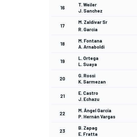
T. Weiler
16
J. Sanchez
M. Zaldivar Sr
17
R. Garcia
M. Fontana
18
A. Arnaboldi
L. Ortega
19
L. Suaya
G. Rossi
20
K. Sarmezan
E. Castro
21
J. Echazu
M. Ángel García
22
P. Hernán Vargas
B. Zapag
23
E. Fratta