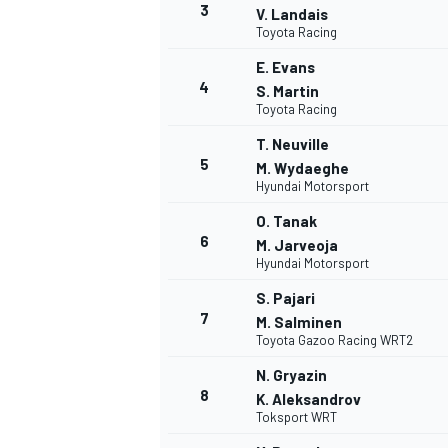
3
V. Landais
Toyota Racing
E. Evans
4
S. Martin
Toyota Racing
T. Neuville
5
M. Wydaeghe
NASCAR CUP
Hyundai Motorsport
O. Tanak
6
M. Jarveoja
Hyundai Motorsport
S. Pajari
7
M. Salminen
Toyota Gazoo Racing WRT2
N. Gryazin
8
K. Aleksandrov
Toksport WRT