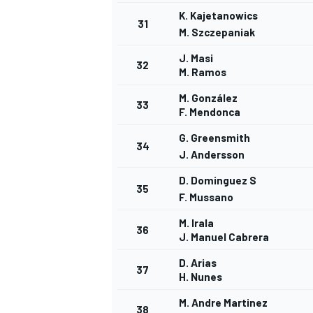
K. Kajetanowics
31
M. Szczepaniak
J. Masi
32
M. Ramos
M. González
33
F. Mendonca
G. Greensmith
34
J. Andersson
D. Dominguez S
35
F. Mussano
M. Irala
36
J. Manuel Cabrera
D. Arias
37
H. Nunes
M. Andre Martinez
38