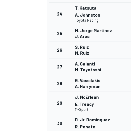
T. Katsuta
24
A. Johnston
Toyota Racing
M. Jorge Martínez
25
J. Aros
S. Ruiz
26
M. Ruiz
A. Galanti
27
M. Toyotoshi
G. Vassilakis
MÁS CATEGORÍAS
28
A. Harryman
J. McErlean
29
E. Treacy
M-Sport
D. Jr. Dominguez
30
R. Penate