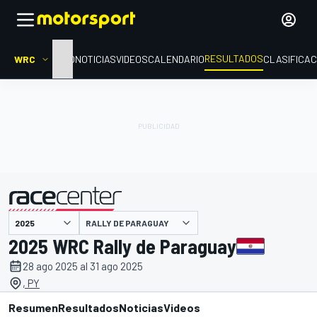
RESULTADOS
WRC
INICIO
NOTICIAS
VIDEOS
CALENDARIO
CLASIFICAC
RALLY DE PARAGUAY
presentado por
2025 WRC Rally de Paraguay
28 ago 2025 al 31 ago 2025
, PY
Resumen
Resultados
Noticias
Videos