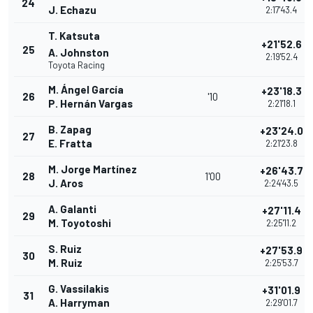
24
J. Echazu
2:17'43.4
T. Katsuta
+21'52.6
25
A. Johnston
2:19'52.4
Toyota Racing
M. Ángel García
+23'18.3
26
'10
P. Hernán Vargas
2:21'18.1
B. Zapag
+23'24.0
27
E. Fratta
2:21'23.8
M. Jorge Martínez
+26'43.7
28
1'00
J. Aros
2:24'43.5
A. Galanti
+27'11.4
29
M. Toyotoshi
2:25'11.2
S. Ruiz
+27'53.9
30
M. Ruiz
2:25'53.7
G. Vassilakis
+31'01.9
31
A. Harryman
2:29'01.7