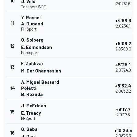
10
J. Viilo
2:02'51.6
Toksport WRT
Y. Rossel
+4'56.3
11
A. Dunand
2:02'56.1
PH Sport
O. Solberg
+5'09.2
12
E. Edmondson
2:03'09.0
Printsport
F. Zaldivar
+5'25.1
13
2:03'24.9
M. Der Ohannesian
A. Miguel Bestard
+8'32.4
14
Poletti
2:06'32.2
B. Rozada
J. McErlean
+9'17.7
15
E. Treacy
2:07'17.5
M-Sport
G. Saba
+10'23.5
16
2:08'23.3
J. Diaz