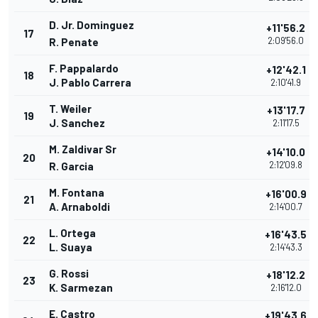
D. Jr. Dominguez
+11'56.2
17
2:09'56.0
R. Penate
F. Pappalardo
+12'42.1
18
J. Pablo Carrera
2:10'41.9
T. Weiler
+13'17.7
19
J. Sanchez
2:11'17.5
M. Zaldivar Sr
+14'10.0
20
2:12'09.8
R. Garcia
M. Fontana
+16'00.9
21
A. Arnaboldi
2:14'00.7
L. Ortega
+16'43.5
22
L. Suaya
2:14'43.3
G. Rossi
+18'12.2
23
K. Sarmezan
2:16'12.0
E. Castro
+19'43.6