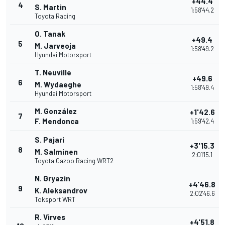
+44.4
4
S. Martin
1:58'44.2
Toyota Racing
O. Tanak
+49.4
5
M. Jarveoja
1:58'49.2
Hyundai Motorsport
T. Neuville
+49.6
6
M. Wydaeghe
1:58'49.4
Hyundai Motorsport
M. González
+1'42.6
7
F. Mendonca
1:59'42.4
S. Pajari
+3'15.3
8
M. Salminen
2:01'15.1
Toyota Gazoo Racing WRT2
N. Gryazin
+4'46.8
9
K. Aleksandrov
2:02'46.6
Toksport WRT
R. Virves
+4'51.8