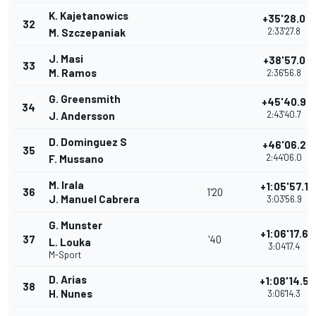
K. Kajetanowics
+35'28.0
32
2:33'27.8
M. Szczepaniak
J. Masi
+38'57.0
33
M. Ramos
2:36'56.8
G. Greensmith
+45'40.9
34
2:43'40.7
J. Andersson
D. Dominguez S
+46'06.2
35
2:44'06.0
F. Mussano
M. Irala
+1:05'57.1
36
1'20
J. Manuel Cabrera
3:03'56.9
G. Munster
+1:06'17.6
37
'40
L. Louka
3:04'17.4
M-Sport
D. Arias
+1:08'14.5
38
H. Nunes
3:06'14.3