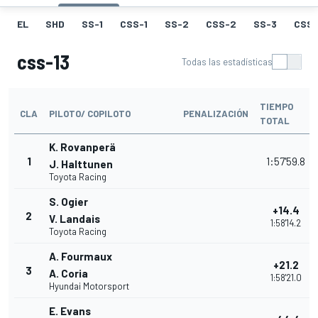
EL
SHD
SS-1
CSS-1
SS-2
CSS-2
SS-3
CSS-
css-13
Todas las estadísticas
TIEMPO
CLA
PILOTO/ COPILOTO
PENALIZACIÓN
TOTAL
K. Rovanperä
1
1:57'59.8
J. Halttunen
Toyota Racing
S. Ogier
+14.4
2
V. Landais
1:58'14.2
Toyota Racing
A. Fourmaux
+21.2
3
A. Coria
1:58'21.0
Hyundai Motorsport
E. Evans