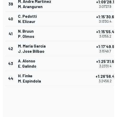
M. Andre Martinez
+1:09'28.1
39
M. Aranguren
3:07'27.9
C. Pedotti
+1:15'30.6
40
N. Elizaur
3:13'30.4
N. Bruun
+1:15'55.4
41
P. Olmos
3:13'55.2
M. María García
+1:17'49.9
42
J. Jose Bilbao
3:15'49.7
A. Alonso
+1:25'31.6
43
E. Galindo
3:23'31.4
H. Finke
+1:26'56.4
44
M. Espindola
3:24'56.2