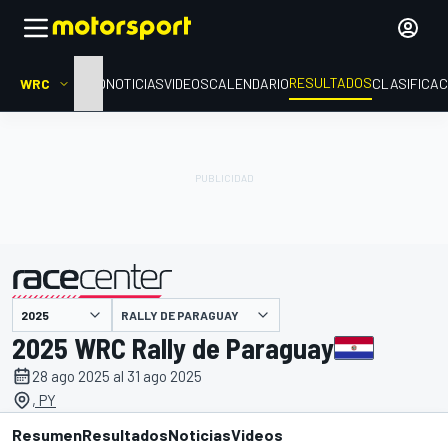
RESULTADOS
WRC
INICIO
NOTICIAS
VIDEOS
CALENDARIO
CLASIFICAC
RALLY DE PARAGUAY
presentado por
2025 WRC Rally de Paraguay
28 ago 2025 al 31 ago 2025
, PY
Resumen
Resultados
Noticias
Videos