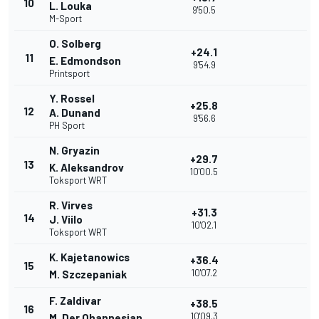
10
L. Louka
9'50.5
M-Sport
O. Solberg
+24.1
11
E. Edmondson
9'54.9
Printsport
Y. Rossel
+25.8
12
A. Dunand
9'56.6
PH Sport
N. Gryazin
+29.7
13
K. Aleksandrov
10'00.5
Toksport WRT
R. Virves
+31.3
14
J. Viilo
10'02.1
Toksport WRT
K. Kajetanowics
+36.4
15
10'07.2
M. Szczepaniak
F. Zaldivar
+38.5
16
10'09.3
M. Der Ohannesian