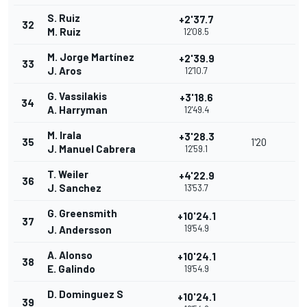
S. Ruiz
+2'37.7
32
M. Ruiz
12'08.5
M. Jorge Martínez
+2'39.9
33
J. Aros
12'10.7
G. Vassilakis
+3'18.6
34
A. Harryman
12'49.4
M. Irala
+3'28.3
35
1'20
J. Manuel Cabrera
12'59.1
T. Weiler
+4'22.9
36
J. Sanchez
13'53.7
G. Greensmith
+10'24.1
37
19'54.9
J. Andersson
A. Alonso
+10'24.1
38
E. Galindo
19'54.9
D. Dominguez S
+10'24.1
39