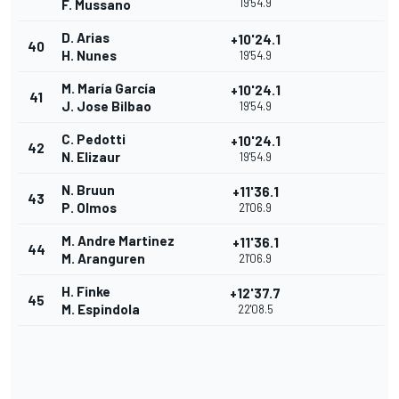
19'54.9
F. Mussano
D. Arias
+10'24.1
40
H. Nunes
19'54.9
M. María García
+10'24.1
41
J. Jose Bilbao
19'54.9
C. Pedotti
+10'24.1
42
N. Elizaur
19'54.9
N. Bruun
+11'36.1
43
P. Olmos
21'06.9
M. Andre Martinez
+11'36.1
44
M. Aranguren
21'06.9
H. Finke
+12'37.7
45
M. Espindola
22'08.5