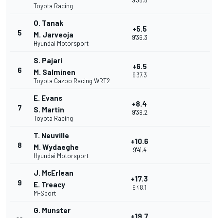
9'35.5
Toyota Racing
O. Tanak
+5.5
5
M. Jarveoja
9'36.3
Hyundai Motorsport
S. Pajari
+6.5
6
M. Salminen
9'37.3
Toyota Gazoo Racing WRT2
E. Evans
+8.4
7
S. Martin
9'39.2
Toyota Racing
T. Neuville
+10.6
8
M. Wydaeghe
9'41.4
Hyundai Motorsport
J. McErlean
+17.3
9
E. Treacy
9'48.1
M-Sport
G. Munster
+19.7