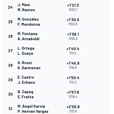
J. Masi
+1'21.3
24
M. Ramos
10'52.1
M. González
+1'30.0
25
F. Mendonca
11'00.8
M. Fontana
+1'36.1
26
A. Arnaboldi
11'06.9
L. Ortega
+1'40.4
27
L. Suaya
11'11.2
G. Rossi
+1'45.8
28
K. Sarmezan
11'16.6
E. Castro
+1'50.4
29
J. Echazu
11'21.2
B. Zapag
+1'57.6
30
E. Fratta
11'28.4
M. Ángel García
+2'00.8
31
P. Hernán Vargas
11'31.6