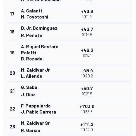
A. Galanti
+40.6
17
M. Toyotoshi
10'11.4
D. Jr. Dominguez
+43.7
18
10'14.5
R. Penate
A. Miguel Bestard
+46.3
19
Poletti
10'17.1
B. Rozada
M. Zaldivar Jr
+49.4
20
L. Allende
10'20.2
G. Saba
+50.7
21
10'21.5
J. Diaz
F. Pappalardo
+1'03.0
22
J. Pablo Carrera
10'33.8
M. Zaldivar Sr
+1'11.2
23
10'42.0
R. Garcia