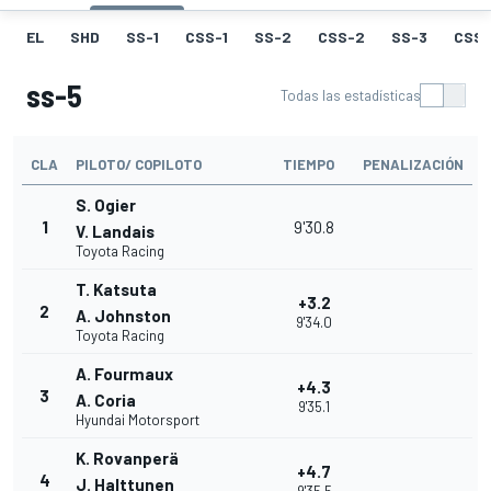
EL
SHD
SS-1
CSS-1
SS-2
CSS-2
SS-3
CSS-
ss-5
Todas las estadísticas
CLA
PILOTO/ COPILOTO
TIEMPO
PENALIZACIÓN
S. Ogier
1
9'30.8
V. Landais
Toyota Racing
T. Katsuta
+3.2
2
A. Johnston
9'34.0
Toyota Racing
A. Fourmaux
+4.3
3
A. Coria
9'35.1
Hyundai Motorsport
K. Rovanperä
+4.7
4
J. Halttunen