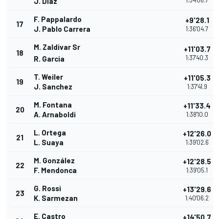
1:34'06.7
J. Diaz
F. Pappalardo
+9'28.1
17
J. Pablo Carrera
1:36'04.7
M. Zaldivar Sr
+11'03.7
18
1:37'40.3
R. Garcia
T. Weiler
+11'05.3
19
J. Sanchez
1:37'41.9
M. Fontana
+11'33.4
20
A. Arnaboldi
1:38'10.0
L. Ortega
+12'26.0
21
L. Suaya
1:39'02.6
M. González
+12'28.5
22
F. Mendonca
1:39'05.1
G. Rossi
+13'29.6
23
K. Sarmezan
1:40'06.2
E. Castro
+14'50.7