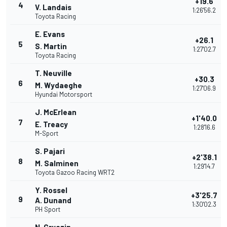
+19.6
4
V. Landais
1:26'56.2
Toyota Racing
E. Evans
+26.1
5
S. Martin
1:27'02.7
Toyota Racing
T. Neuville
+30.3
6
M. Wydaeghe
1:27'06.9
Hyundai Motorsport
J. McErlean
+1'40.0
7
E. Treacy
1:28'16.6
M-Sport
S. Pajari
+2'38.1
8
M. Salminen
1:29'14.7
Toyota Gazoo Racing WRT2
Y. Rossel
+3'25.7
9
A. Dunand
1:30'02.3
PH Sport