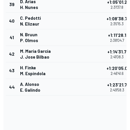
D. Arias
+1:05'01.2
39
H. Nunes
2:31'37.8
C. Pedotti
+1:08'38.7
40
N. Elizaur
2:35'15.3
N. Bruun
+1:11'28.1
41
P. Olmos
2:38'04.7
M. María García
+1:14'31.7
42
J. Jose Bilbao
2:41'08.3
H. Finke
+1:20'05.0
43
M. Espindola
2:46'41.6
A. Alonso
+1:23'21.7
44
E. Galindo
2:49'58.3