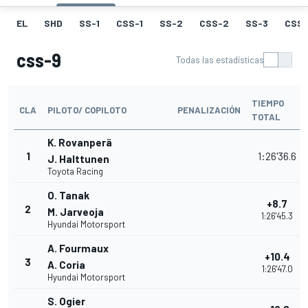
EL
SHD
SS-1
CSS-1
SS-2
CSS-2
SS-3
CSS-
css-9
Todas las estadísticas
TIEMPO
CLA
PILOTO/ COPILOTO
PENALIZACIÓN
TOTAL
K. Rovanperä
1
1:26'36.6
J. Halttunen
Toyota Racing
O. Tanak
+8.7
2
M. Jarveoja
1:26'45.3
Hyundai Motorsport
A. Fourmaux
+10.4
3
A. Coria
1:26'47.0
Hyundai Motorsport
S. Ogier