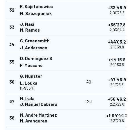
K. Kajetanowics
+33'48.9
32
2:00'25.5
M. Szczepaniak
J. Masi
+36'27.8
33
M. Ramos
2:03'04.4
G. Greensmith
+44'03.2
34
2:10'39.8
J. Andersson
D. Dominguez S
+44'16.9
35
2:10'53.5
F. Mussano
G. Munster
+47'46.9
36
'40
L. Louka
2:14'23.5
M-Sport
M. Irala
+56'46.2
37
1'20
J. Manuel Cabrera
2:23'22.8
M. Andre Martinez
+1:04'44.2
38
M. Aranguren
2:31'20.8