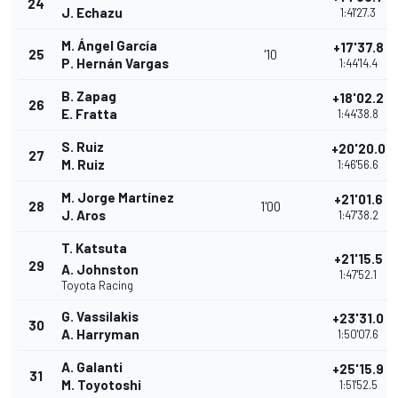
24
J. Echazu
1:41'27.3
M. Ángel García
+17'37.8
25
'10
P. Hernán Vargas
1:44'14.4
B. Zapag
+18'02.2
26
E. Fratta
1:44'38.8
S. Ruiz
+20'20.0
27
M. Ruiz
1:46'56.6
M. Jorge Martínez
+21'01.6
28
1'00
J. Aros
1:47'38.2
T. Katsuta
+21'15.5
29
A. Johnston
1:47'52.1
Toyota Racing
G. Vassilakis
+23'31.0
30
A. Harryman
1:50'07.6
A. Galanti
+25'15.9
31
M. Toyotoshi
1:51'52.5