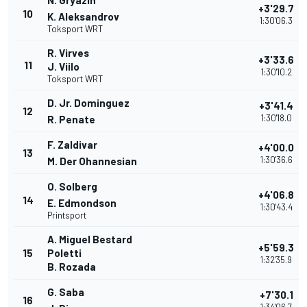
N. Gryazin
+3'29.7
10
K. Aleksandrov
1:30'06.3
Toksport WRT
R. Virves
+3'33.6
11
J. Viilo
1:30'10.2
Toksport WRT
D. Jr. Dominguez
+3'41.4
12
1:30'18.0
R. Penate
F. Zaldivar
+4'00.0
13
1:30'36.6
M. Der Ohannesian
O. Solberg
+4'06.8
14
E. Edmondson
1:30'43.4
Printsport
A. Miguel Bestard
+5'59.3
15
Poletti
1:32'35.9
B. Rozada
G. Saba
+7'30.1
16