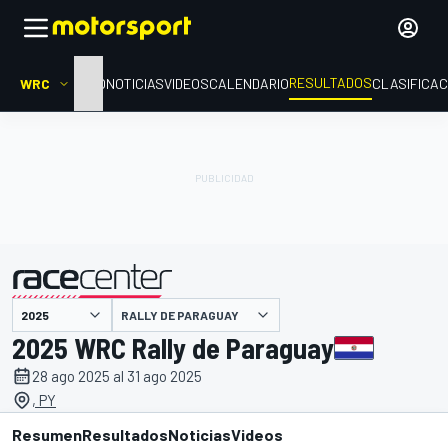
RESULTADOS
WRC
INICIO
NOTICIAS
VIDEOS
CALENDARIO
CLASIFICAC
RALLY DE PARAGUAY
presentado por
2025 WRC Rally de Paraguay
28 ago 2025 al 31 ago 2025
, PY
Resumen
Resultados
Noticias
Videos