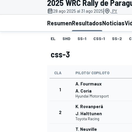
2025 WRC Rally de Parag
|
INDYCAR
28 ago 2025 al 31 ago 2025
, PY
Resumen
Resultados
Noticias
Vi
EL
SHD
SS-1
CSS-1
SS-2
C
css-3
CLA
PILOTO/ COPILOTO
A. Fourmaux
1
A. Coria
Hyundai Motorsport
MOTOGP
K. Rovanperä
2
J. Halttunen
Toyota Racing
T. Neuville