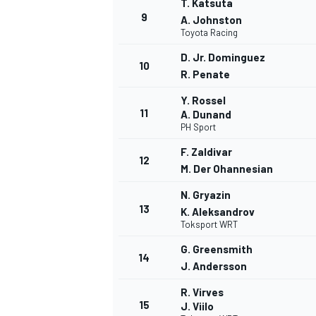
T. Katsuta
9
FÓRMULA E
A. Johnston
Toyota Racing
D. Jr. Dominguez
10
R. Penate
Y. Rossel
11
A. Dunand
PH Sport
F. Zaldivar
12
M. Der Ohannesian
N. Gryazin
13
K. Aleksandrov
Toksport WRT
WRC
G. Greensmith
14
J. Andersson
R. Virves
15
J. Viilo