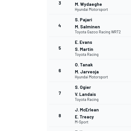
3
M. Wydaeghe
Hyundai Motorsport
S. Pajari
4
M. Salminen
Toyota Gazoo Racing WRT2
E. Evans
5
S. Martin
NASCAR CUP
Toyota Racing
O. Tanak
6
M. Jarveoja
Hyundai Motorsport
S. Ogier
7
V. Landais
Toyota Racing
J. McErlean
8
E. Treacy
M-Sport