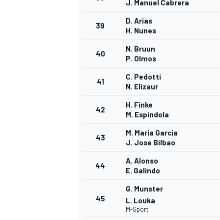
J. Manuel Cabrera
D. Arias
39
H. Nunes
N. Bruun
40
P. Olmos
C. Pedotti
41
N. Elizaur
H. Finke
42
M. Espindola
M. María García
43
J. Jose Bilbao
A. Alonso
44
E. Galindo
G. Munster
45
L. Louka
M-Sport