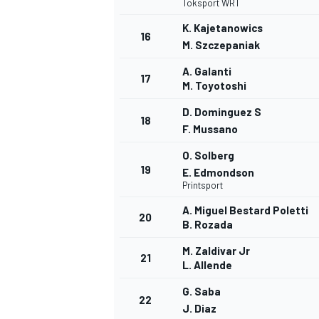
Toksport WRT
K. Kajetanowics
16
M. Szczepaniak
A. Galanti
17
M. Toyotoshi
D. Dominguez S
18
F. Mussano
O. Solberg
19
E. Edmondson
Printsport
A. Miguel Bestard Poletti
20
B. Rozada
M. Zaldivar Jr
21
L. Allende
G. Saba
22
J. Diaz