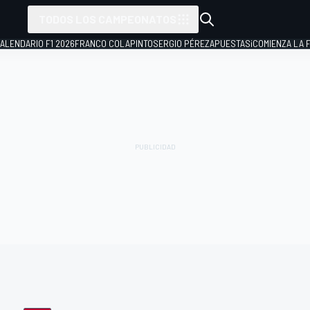
TODOS LOS CAMPEONATOS
ALENDARIO F1 2026
FRANCO COLAPINTO
SERGIO PÉREZ
APUESTAS
¡COMIENZA LA F