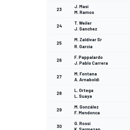
J. Masi
23
M. Ramos
T. Weiler
24
J. Sanchez
M. Zaldivar Sr
25
R. Garcia
F. Pappalardo
26
J. Pablo Carrera
M. Fontana
27
A. Arnaboldi
MÁS CATEGORÍAS
L. Ortega
28
L. Suaya
M. González
29
F. Mendonca
G. Rossi
30
K. Sarmezan