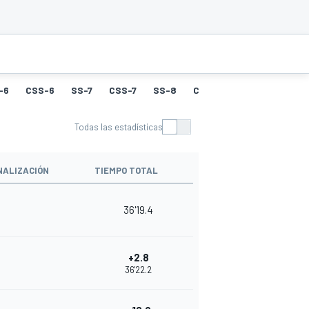
-6
CSS-6
SS-7
CSS-7
SS-8
CSS-8
SS-9
CSS-9
Todas las estadísticas
NALIZACIÓN
TIEMPO TOTAL
36'19.4
+2.8
36'22.2