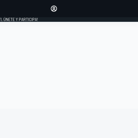
favoritos
Haz que se oiga tu voz
comentando artículos.
1, ÚNETE Y PARTICIPA!
INICIAR SESIÓN
EDICIÓN
LATINOAMÉRICA