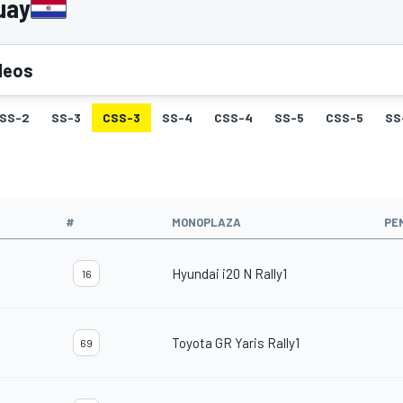
uay
deos
SS-2
SS-3
CSS-3
SS-4
CSS-4
SS-5
CSS-5
SS
#
MONOPLAZA
PE
Hyundai i20 N Rally1
16
Toyota GR Yaris Rally1
69