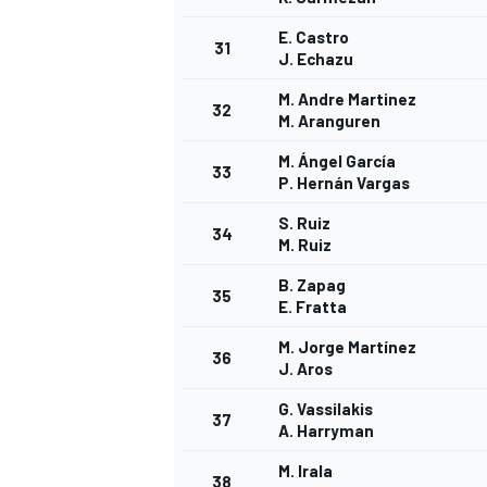
E. Castro
31
J. Echazu
M. Andre Martinez
32
M. Aranguren
M. Ángel García
33
P. Hernán Vargas
S. Ruiz
34
M. Ruiz
B. Zapag
35
E. Fratta
M. Jorge Martínez
36
J. Aros
G. Vassilakis
37
A. Harryman
M. Irala
38