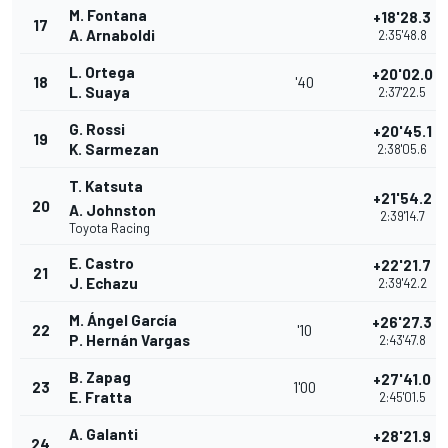
M. Fontana
+18'28.3
17
A. Arnaboldi
2:35'48.8
L. Ortega
+20'02.0
18
'40
L. Suaya
2:37'22.5
G. Rossi
+20'45.1
19
K. Sarmezan
2:38'05.6
T. Katsuta
+21'54.2
20
A. Johnston
2:39'14.7
Toyota Racing
E. Castro
+22'21.7
21
J. Echazu
2:39'42.2
M. Ángel García
+26'27.3
22
'10
P. Hernán Vargas
2:43'47.8
B. Zapag
+27'41.0
23
1'00
E. Fratta
2:45'01.5
A. Galanti
+28'21.9
24