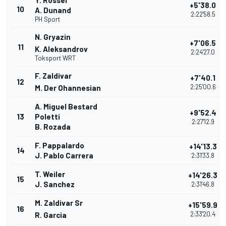
Y. Rossel
+5'38.0
10
A. Dunand
2:22'58.5
PH Sport
N. Gryazin
+7'06.5
11
K. Aleksandrov
2:24'27.0
Toksport WRT
F. Zaldivar
+7'40.1
12
2:25'00.6
M. Der Ohannesian
A. Miguel Bestard
+9'52.4
13
Poletti
2:27'12.9
B. Rozada
F. Pappalardo
+14'13.3
14
J. Pablo Carrera
2:31'33.8
T. Weiler
+14'26.3
15
J. Sanchez
2:31'46.8
M. Zaldivar Sr
+15'59.9
16
2:33'20.4
R. Garcia