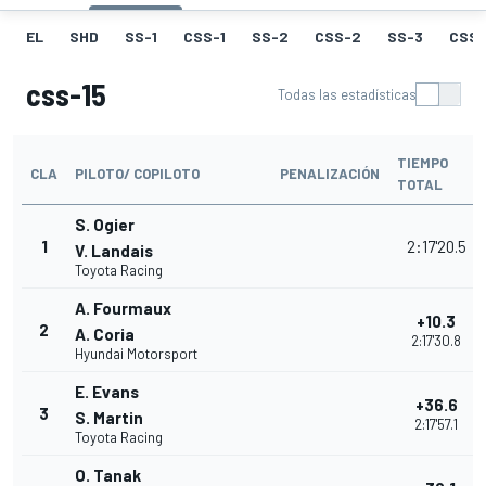
EL
SHD
SS-1
CSS-1
SS-2
CSS-2
SS-3
CSS-
css-15
Todas las estadísticas
TIEMPO
CLA
PILOTO/ COPILOTO
PENALIZACIÓN
TOTAL
S. Ogier
1
2:17'20.5
V. Landais
Toyota Racing
A. Fourmaux
+10.3
2
A. Coria
2:17'30.8
Hyundai Motorsport
E. Evans
+36.6
3
S. Martin
2:17'57.1
Toyota Racing
O. Tanak