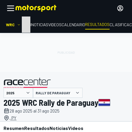
RESULTADOS
WRC
INICIO
NOTICIAS
VIDEOS
CALENDARIO
CLASIFICAC
RALLY DE PARAGUAY
presentado por
2025 WRC Rally de Paraguay
28 ago 2025 al 31 ago 2025
, PY
Resumen
Resultados
Noticias
Videos