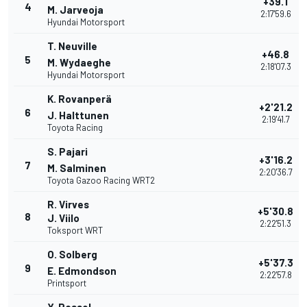
+39.1
4
M. Jarveoja
2:17'59.6
Hyundai Motorsport
T. Neuville
+46.8
5
M. Wydaeghe
2:18'07.3
Hyundai Motorsport
K. Rovanperä
+2'21.2
6
J. Halttunen
2:19'41.7
Toyota Racing
S. Pajari
+3'16.2
7
M. Salminen
2:20'36.7
Toyota Gazoo Racing WRT2
R. Virves
+5'30.8
8
J. Viilo
2:22'51.3
Toksport WRT
O. Solberg
+5'37.3
9
E. Edmondson
2:22'57.8
Printsport