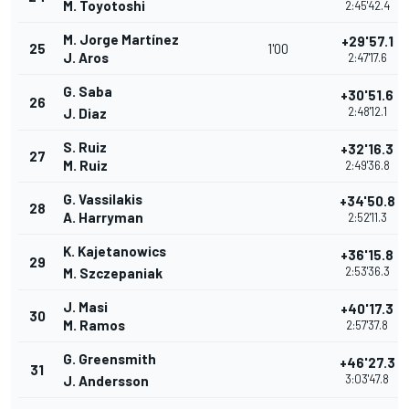
M. Toyotoshi
2:45'42.4
M. Jorge Martínez
+29'57.1
25
1'00
J. Aros
2:47'17.6
G. Saba
+30'51.6
26
2:48'12.1
J. Diaz
S. Ruiz
+32'16.3
27
M. Ruiz
2:49'36.8
G. Vassilakis
+34'50.8
28
A. Harryman
2:52'11.3
K. Kajetanowics
+36'15.8
29
2:53'36.3
M. Szczepaniak
J. Masi
+40'17.3
30
M. Ramos
2:57'37.8
G. Greensmith
+46'27.3
31
3:03'47.8
J. Andersson