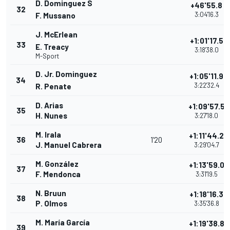
D. Dominguez S
+46'55.8
32
3:04'16.3
F. Mussano
J. McErlean
+1:01'17.5
33
E. Treacy
3:18'38.0
M-Sport
D. Jr. Dominguez
+1:05'11.9
34
3:22'32.4
R. Penate
D. Arias
+1:09'57.5
35
H. Nunes
3:27'18.0
M. Irala
+1:11'44.2
36
1'20
J. Manuel Cabrera
3:29'04.7
M. González
+1:13'59.0
37
F. Mendonca
3:31'19.5
N. Bruun
+1:18'16.3
38
P. Olmos
3:35'36.8
M. María García
+1:19'38.8
39