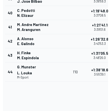
J. Jose Bilbao
3:36'59.3
C. Pedotti
+1:19'48.0
40
N. Elizaur
3:37'08.5
M. Andre Martinez
+1:21'41.1
41
M. Aranguren
3:39'01.6
A. Alonso
+1:26'32.8
42
E. Galindo
3:43'53.3
H. Finke
+1:31'05.5
43
M. Espindola
3:48'26.0
G. Munster
+1:38'18.6
44
1'10
L. Louka
3:55'39.1
M-Sport