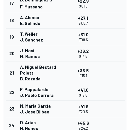
+22.9
17
9'01.5
F. Mussano
A. Alonso
+27.1
18
E. Galindo
9'05.7
T. Weiler
+31.0
19
J. Sanchez
9'09.6
J. Masi
+36.2
20
M. Ramos
9'14.8
A. Miguel Bestard
+36.5
21
Poletti
9'15.1
B. Rozada
F. Pappalardo
+41.0
22
J. Pablo Carrera
9'19.6
M. María García
+41.9
23
J. Jose Bilbao
9'20.5
D. Arias
+45.6
24
H. Nunes
9'24.2