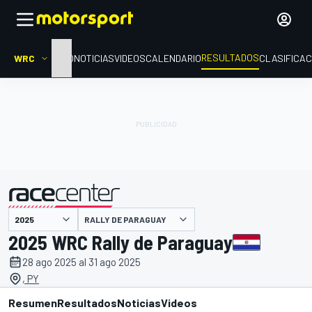
RESULTADOS
WRC
INICIO
NOTICIAS
VIDEOS
CALENDARIO
CLASIFICAC
RALLY DE PARAGUAY
presentado por
2025 WRC Rally de Paraguay
28 ago 2025 al 31 ago 2025
, PY
Resumen
Resultados
Noticias
Videos