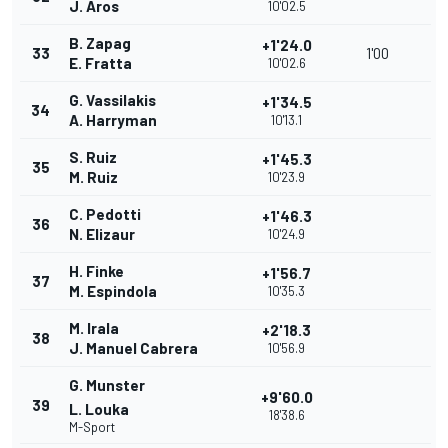
J. Aros
10'02.5
B. Zapag
+1'24.0
33
1'00
E. Fratta
10'02.6
G. Vassilakis
+1'34.5
34
A. Harryman
10'13.1
S. Ruiz
+1'45.3
35
M. Ruiz
10'23.9
C. Pedotti
+1'46.3
36
N. Elizaur
10'24.9
H. Finke
+1'56.7
37
M. Espindola
10'35.3
M. Irala
+2'18.3
38
J. Manuel Cabrera
10'56.9
G. Munster
+9'60.0
39
L. Louka
18'38.6
M-Sport