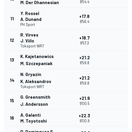
8'54.4
M. Der Ohannesian
Y. Rossel
+17.8
11
A. Dunand
8'56.4
PH Sport
R. Virves
+18.7
12
J. Viilo
8'57.3
Toksport WRT
K. Kajetanowics
+21.2
13
8'59.8
M. Szczepaniak
N. Gryazin
+21.2
14
K. Aleksandrov
8'59.8
Toksport WRT
G. Greensmith
+21.9
15
9'00.5
J. Andersson
A. Galanti
+22.3
16
M. Toyotoshi
9'00.9
D. Dominguez S