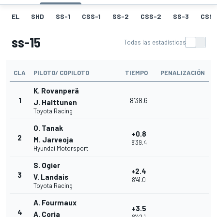
EL
SHD
SS-1
CSS-1
SS-2
CSS-2
SS-3
CSS-
ss-15
Todas las estadísticas
CLA
PILOTO/ COPILOTO
TIEMPO
PENALIZACIÓN
K. Rovanperä
1
8'38.6
J. Halttunen
Toyota Racing
O. Tanak
+0.8
2
M. Jarveoja
8'39.4
Hyundai Motorsport
S. Ogier
+2.4
3
V. Landais
8'41.0
Toyota Racing
A. Fourmaux
+3.5
4
A. Coria