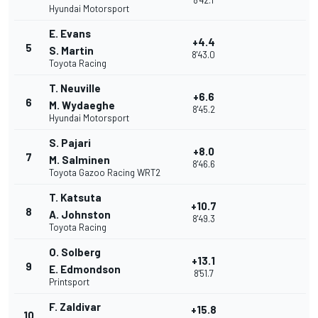
8'42.1
Hyundai Motorsport
E. Evans
+4.4
5
S. Martin
8'43.0
Toyota Racing
T. Neuville
+6.6
6
M. Wydaeghe
8'45.2
Hyundai Motorsport
S. Pajari
+8.0
7
M. Salminen
8'46.6
Toyota Gazoo Racing WRT2
T. Katsuta
+10.7
8
A. Johnston
8'49.3
Toyota Racing
O. Solberg
+13.1
9
E. Edmondson
8'51.7
Printsport
F. Zaldivar
+15.8
10