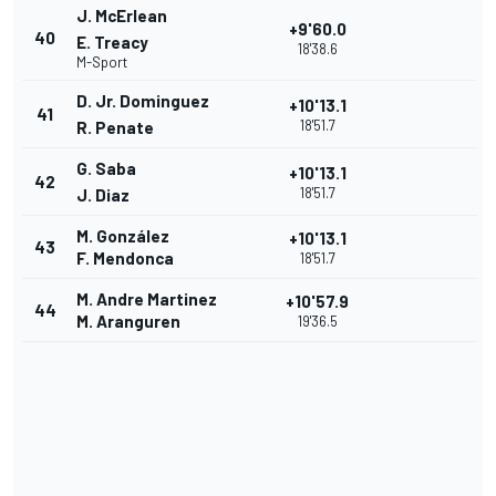
J. McErlean
+9'60.0
40
E. Treacy
18'38.6
M-Sport
D. Jr. Dominguez
+10'13.1
41
18'51.7
R. Penate
G. Saba
+10'13.1
42
18'51.7
J. Diaz
M. González
+10'13.1
43
F. Mendonca
18'51.7
M. Andre Martinez
+10'57.9
44
M. Aranguren
19'36.5