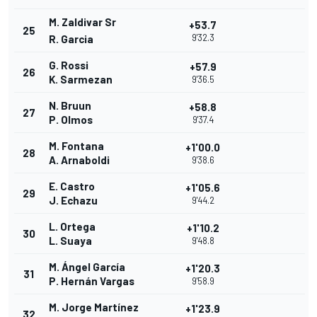
M. Zaldivar Sr
+53.7
25
9'32.3
R. Garcia
G. Rossi
+57.9
26
K. Sarmezan
9'36.5
N. Bruun
+58.8
27
P. Olmos
9'37.4
M. Fontana
+1'00.0
28
A. Arnaboldi
9'38.6
E. Castro
+1'05.6
29
J. Echazu
9'44.2
L. Ortega
+1'10.2
30
L. Suaya
9'48.8
M. Ángel García
+1'20.3
31
P. Hernán Vargas
9'58.9
M. Jorge Martínez
+1'23.9
32