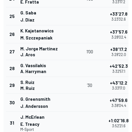
E. Fratta
3:23'17.2
G. Saba
+33'27.8
25
3:23'32.6
J. Diaz
K. Kajetanowics
+37'57.6
26
3:28'02.4
M. Szczepaniak
M. Jorge Martínez
+38'17.2
27
1'00
J. Aros
3:28'22.0
G. Vassilakis
+42'52.3
28
A. Harryman
3:32'57.1
S. Ruiz
+43'12.2
29
'30
M. Ruiz
3:33'17.0
G. Greensmith
+47'59.6
30
3:38'04.4
J. Andersson
J. McErlean
+1:02'16.8
31
E. Treacy
3:52'21.6
M-Sport