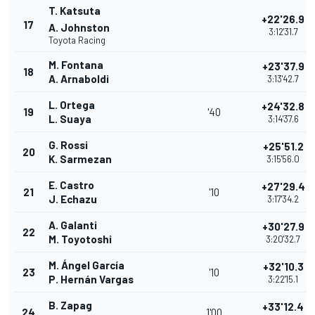
T. Katsuta
+22'26.9
17
A. Johnston
3:12'31.7
Toyota Racing
M. Fontana
+23'37.9
18
A. Arnaboldi
3:13'42.7
L. Ortega
+24'32.8
19
'40
L. Suaya
3:14'37.6
G. Rossi
+25'51.2
20
K. Sarmezan
3:15'56.0
E. Castro
+27'29.4
21
'10
J. Echazu
3:17'34.2
A. Galanti
+30'27.9
22
M. Toyotoshi
3:20'32.7
M. Ángel García
+32'10.3
23
'10
P. Hernán Vargas
3:22'15.1
B. Zapag
+33'12.4
24
1'00