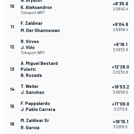
N. Gryazin
+8'35.6
10
K. Aleksandrov
2:58'40.4
Toksport WRT
F. Zaldivar
+9'04.6
11
2:59'09.4
M. Der Ohannesian
R. Virves
+9'16.1
12
J. Viilo
2:59'20.9
Toksport WRT
A. Miguel Bestard
+12'26.0
13
Poletti
3:02'30.8
B. Rozada
T. Weiler
+16'53.2
14
J. Sanchez
3:06'58.0
F. Pappalardo
+17'09.0
15
J. Pablo Carrera
3:07'13.8
M. Zaldivar Sr
+19'15.1
16
3:09'19.9
R. Garcia