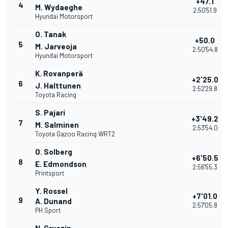
+47.1
4
M. Wydaeghe
2:50'51.9
Hyundai Motorsport
O. Tanak
+50.0
5
M. Jarveoja
2:50'54.8
Hyundai Motorsport
K. Rovanperä
+2'25.0
6
J. Halttunen
2:52'29.8
Toyota Racing
S. Pajari
+3'49.2
7
M. Salminen
2:53'54.0
Toyota Gazoo Racing WRT2
O. Solberg
+6'50.5
8
E. Edmondson
2:56'55.3
Printsport
Y. Rossel
+7'01.0
9
A. Dunand
2:57'05.8
PH Sport