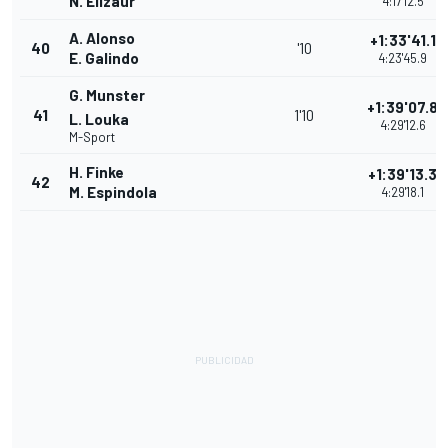
N. Elizaur
4:17'12.5
A. Alonso
+1:33'41.1
40
'10
E. Galindo
4:23'45.9
G. Munster
+1:39'07.8
41
1'10
L. Louka
4:29'12.6
M-Sport
H. Finke
+1:39'13.3
42
M. Espindola
4:29'18.1