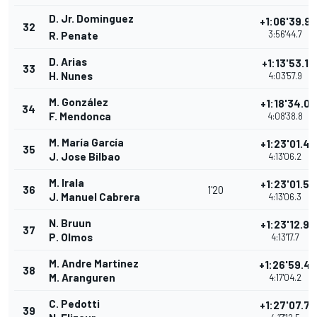
D. Jr. Dominguez
+1:06'39.9
32
3:56'44.7
R. Penate
D. Arias
+1:13'53.1
33
H. Nunes
4:03'57.9
M. González
+1:18'34.0
34
F. Mendonca
4:08'38.8
M. María García
+1:23'01.4
35
J. Jose Bilbao
4:13'06.2
M. Irala
+1:23'01.5
36
1'20
J. Manuel Cabrera
4:13'06.3
N. Bruun
+1:23'12.9
37
P. Olmos
4:13'17.7
M. Andre Martinez
+1:26'59.4
38
M. Aranguren
4:17'04.2
C. Pedotti
+1:27'07.7
39