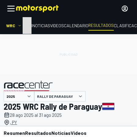
RESULTADOS
WRC
INICIO
NOTICIAS
VIDEOS
CALENDARIO
CLASIFICAC
RALLY DE PARAGUAY
presentado por
2025 WRC Rally de Paraguay
28 ago 2025 al 31 ago 2025
, PY
Resumen
Resultados
Noticias
Videos