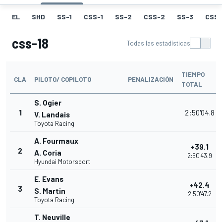
EL
SHD
SS-1
CSS-1
SS-2
CSS-2
SS-3
CSS-
css-18
Todas las estadísticas
TIEMPO
CLA
PILOTO/ COPILOTO
PENALIZACIÓN
TOTAL
S. Ogier
1
2:50'04.8
V. Landais
Toyota Racing
A. Fourmaux
+39.1
2
A. Coria
2:50'43.9
Hyundai Motorsport
E. Evans
+42.4
3
S. Martin
2:50'47.2
Toyota Racing
T. Neuville