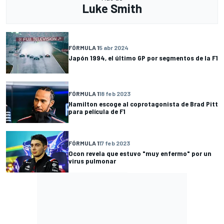
Luke Smith
FÓRMULA 1
5 abr 2024
Japón 1994, el último GP por segmentos de la F1
FÓRMULA 1
18 feb 2023
Hamilton escoge al coprotagonista de Brad Pitt
para película de F1
FÓRMULA 1
17 feb 2023
Ocon revela que estuvo "muy enfermo" por un
virus pulmonar