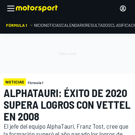
FÓRMULA 1
INICIO
NOTICIAS
CALENDARIO
RESULTADOS
CLASIFICAC
NOTICIAS
Fórmula 1
ALPHATAURI: ÉXITO DE 2020
SUPERA LOGROS CON VETTEL
EN 2008
El jefe del equipo AlphaTauri, Franz Tost, cree que
la formación superó el año pasado los logros de