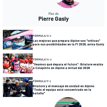
Más de
Pierre Gasly
FÓRMULA 1
2 d
Las mejoras que prepara Alpine son "críticas"
para sus posibilidades en la F1 2026, avisa Gasly
FÓRMULA 1
4 d
"Veamos qué depara el futuro": Briatore evalúa
a Colapinto en Alpine a mitad del 2026
FÓRMULA 1
7 d
Briatore y el mensaje de unidad en Alpine:
"Todo el equipo está concentrado en la
batalla"