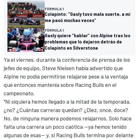
FÓRMULA 1
Colapinto: “Gasly tuvo mala suerte, a mí
me pasó muchas veces”
FÓRMULA 1
Gasly quiere “hablar” con Alpine tras los
problemas que lo dejaron detrás de
Colapinto en Silverstone
Ya el viernes, durante la conferencia de prensa de los
jefes de equipo, Steve Nielsen había advertido que
Alpine no podía permitirse relajarse pese a la ventaja
que entonces mantenía sobre Racing Bulls en el
campeonato.
"Ni siquiera hemos llegado a la mitad de la temporada,
¿no? ¿Cuántas carreras quedan? ¿Diez, once, doce?
No, de ninguna manera podemos relajarnos. Solo hace
falta una carrera un poco caótica —ya hemos tenido
algunas de esas— y, si Racing Bulls termina por delante