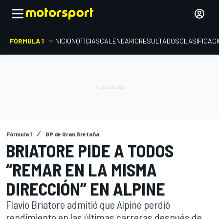
FÓRMULA 1
INICIO
NOTICIAS
CALENDARIO
RESULTADOS
CLASIFICAC
Fórmula 1
GP de Gran Bretaña
BRIATORE PIDE A TODOS
“REMAR EN LA MISMA
DIRECCIÓN” EN ALPINE
Flavio Briatore admitió que Alpine perdió
rendimiento en las últimas carreras después de