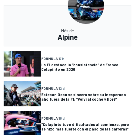
Más de
Alpine
FÓRMULA 1
7 h
La F1 destaca la “consistencia” de Franco
Colapinto en 2026
FÓRMULA 1
2 d
Esteban Ocon se sincera sobre su inesperado
año fuera de la F1: “Volví al coche y lloré”
FÓRMULA 1
6 d
“Colapinto tuvo dificultades al comienzo, pero
se hizo más fuerte con el paso de las carreras”