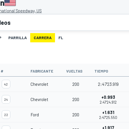
an
rnational Speedway, US
deos
P
PARRILLA
CARRERA
FL
#
FABRICANTE
VUELTAS
TIEMPO
Chevrolet
200
2:47'23.919
42
+0.993
Chevrolet
200
24
2:47'24.912
+1.631
Ford
200
22
2:47'25.550
+1.917