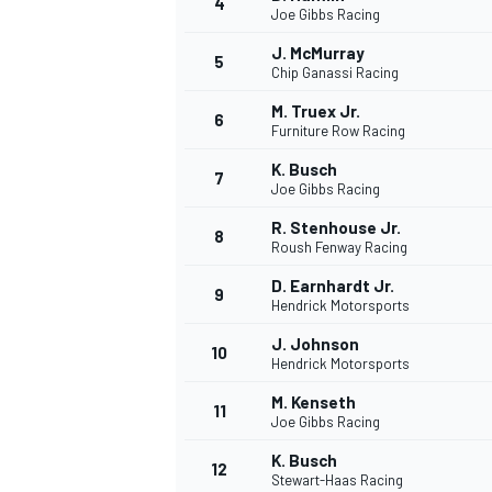
4
Joe Gibbs Racing
J. McMurray
5
Chip Ganassi Racing
M. Truex Jr.
6
Furniture Row Racing
K. Busch
7
Joe Gibbs Racing
NASCAR CUP
R. Stenhouse Jr.
8
Roush Fenway Racing
D. Earnhardt Jr.
9
Hendrick Motorsports
J. Johnson
10
Hendrick Motorsports
M. Kenseth
11
Joe Gibbs Racing
K. Busch
12
Stewart-Haas Racing