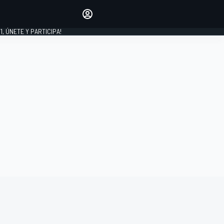
favoritos
Haz que se oiga tu voz
comentando artículos.
1, ÚNETE Y PARTICIPA!
INICIAR SESIÓN
EDICIÓN
LATINOAMÉRICA