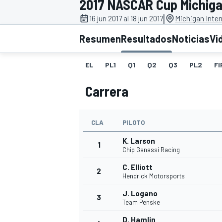
2017 NASCAR Cup Michig
|
INDYCAR
16 jun 2017 al 18 jun 2017
Michigan Inte
Resumen
Resultados
Noticias
Vi
EL
PL1
Q1
Q2
Q3
PL2
FI
Carrera
CLA
PILOTO
K. Larson
1
Chip Ganassi Racing
MOTOGP
C. Elliott
2
Hendrick Motorsports
J. Logano
3
Team Penske
D. Hamlin