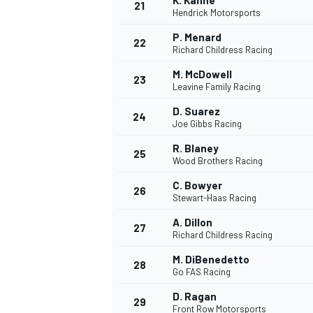
K. Kahne
21
Hendrick Motorsports
P. Menard
22
Richard Childress Racing
M. McDowell
23
Leavine Family Racing
D. Suarez
24
Joe Gibbs Racing
R. Blaney
25
Wood Brothers Racing
C. Bowyer
26
Stewart-Haas Racing
A. Dillon
27
Richard Childress Racing
M. DiBenedetto
28
Go FAS Racing
D. Ragan
29
Front Row Motorsports