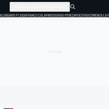
TODOS LOS CAMPEONATOS
ALENDARIO F1 2026
FRANCO COLAPINTO
SERGIO PÉREZ
APUESTAS
¡COMIENZA LA F