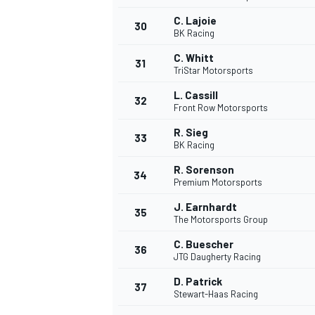
C. Lajoie
30
BK Racing
C. Whitt
31
TriStar Motorsports
L. Cassill
32
Front Row Motorsports
R. Sieg
33
BK Racing
R. Sorenson
34
Premium Motorsports
MÁS CATEGORÍAS
J. Earnhardt
35
The Motorsports Group
C. Buescher
36
JTG Daugherty Racing
D. Patrick
37
Stewart-Haas Racing