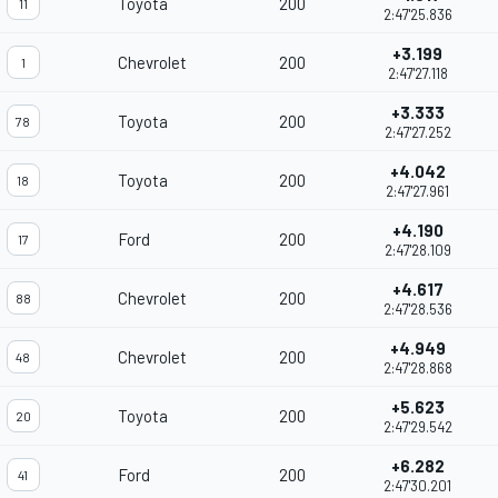
Toyota
200
11
2:47'25.836
+3.199
Chevrolet
200
1
2:47'27.118
+3.333
Toyota
200
78
2:47'27.252
+4.042
Toyota
200
18
2:47'27.961
+4.190
Ford
200
17
2:47'28.109
+4.617
Chevrolet
200
88
2:47'28.536
+4.949
Chevrolet
200
48
2:47'28.868
+5.623
Toyota
200
20
2:47'29.542
+6.282
Ford
200
41
2:47'30.201