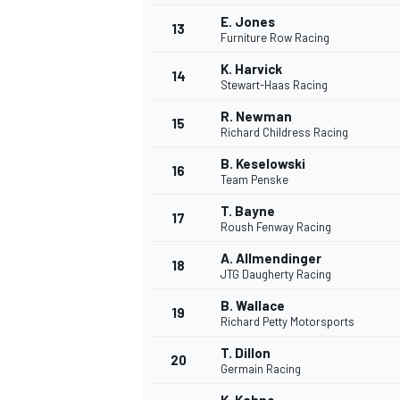
E. Jones
FÓRMULA E
13
Furniture Row Racing
K. Harvick
14
Stewart-Haas Racing
R. Newman
15
Richard Childress Racing
B. Keselowski
16
Team Penske
T. Bayne
17
Roush Fenway Racing
A. Allmendinger
18
JTG Daugherty Racing
WRC
B. Wallace
19
Richard Petty Motorsports
T. Dillon
20
Germain Racing