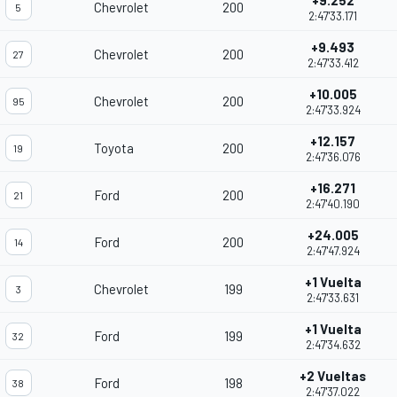
+9.252
Chevrolet
200
5
2:47'33.171
+9.493
Chevrolet
200
27
2:47'33.412
+10.005
Chevrolet
200
95
2:47'33.924
+12.157
Toyota
200
19
2:47'36.076
+16.271
Ford
200
21
2:47'40.190
+24.005
Ford
200
14
2:47'47.924
+1 Vuelta
Chevrolet
199
3
2:47'33.631
+1 Vuelta
Ford
199
32
2:47'34.632
+2 Vueltas
Ford
198
38
2:47'37.022