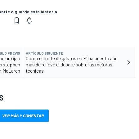
rte o guarda esta historia
ULO PREVIO
ARTÍCULO SIGUIENTE
on arrojan
Cómo el límite de gastos en F1 ha puesto aún
Verstappen
más de relieve el debate sobre las mejoras
n McLaren
técnicas
S
VER MÁS Y COMENTAR