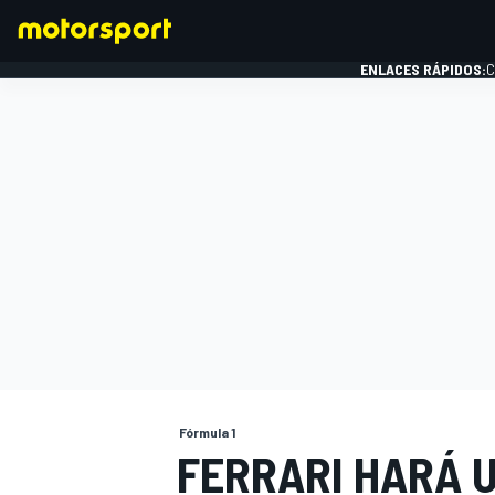
ENLACES RÁPIDOS:
C
FÓRMULA 1
Fórmula 1
FERRARI HARÁ 