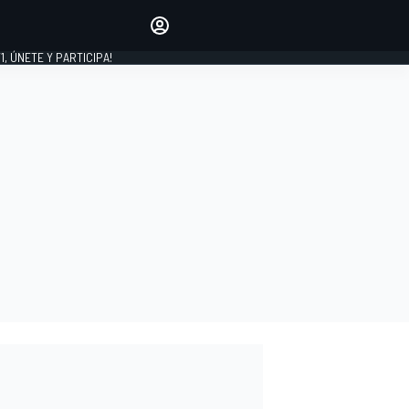
favoritos
Haz que se oiga tu voz
comentando artículos.
1, ÚNETE Y PARTICIPA!
INICIAR SESIÓN
EDICIÓN
LATINOAMÉRICA