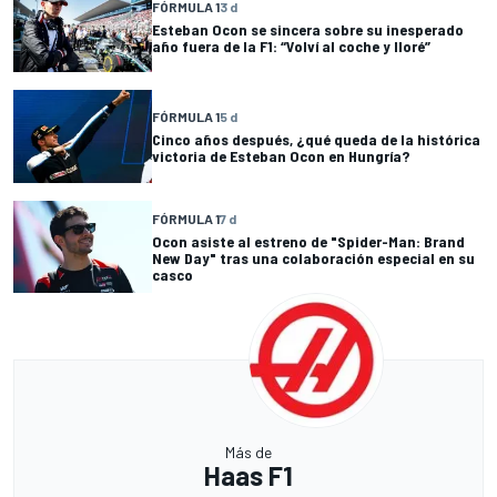
FÓRMULA 1
3 d
Esteban Ocon se sincera sobre su inesperado
año fuera de la F1: “Volví al coche y lloré”
FÓRMULA 1
5 d
Cinco años después, ¿qué queda de la histórica
victoria de Esteban Ocon en Hungría?
FÓRMULA 1
7 d
Ocon asiste al estreno de "Spider-Man: Brand
New Day" tras una colaboración especial en su
casco
Más de
Haas F1