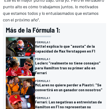
punto alto es cómo trabajamos juntos, lo motivados
que estamos todos y lo entusiasmados que estamos
con el próximo año".
Más de la Fórmula 1:
FÓRMULA 1
Vettel explica lo que "asusta" de la
capacidad de Max Verstappen en F1
FÓRMULA 1
Leclerc "realmente no tiene consejos"
para Hamilton tras su primer año en
Ferrari
FÓRMULA 1
McLaren no quiere perder a Piastri: "Se
convertirá en un ganador con nosotros"
FÓRMULA 1
Ferrari: Las negativas a entrevistas de
Hamilton en F1 no representan su