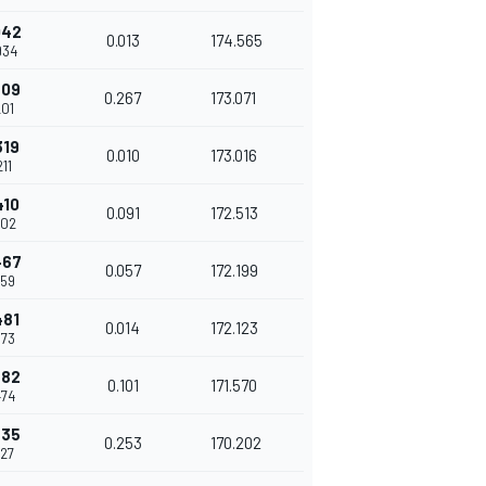
042
0.013
174.565
934
309
0.267
173.071
201
319
0.010
173.016
211
410
0.091
172.513
302
467
0.057
172.199
359
481
0.014
172.123
373
582
0.101
171.570
474
835
0.253
170.202
727