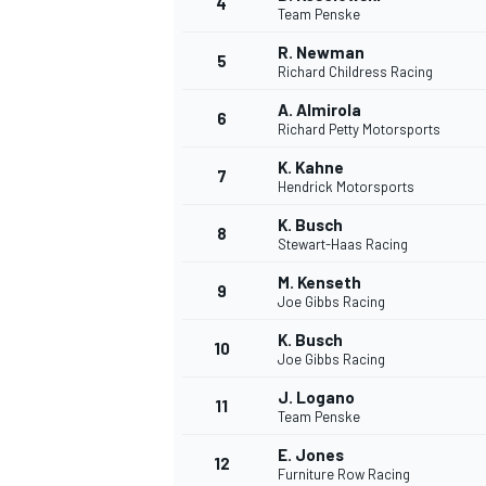
4
Team Penske
R. Newman
5
Richard Childress Racing
A. Almirola
6
Richard Petty Motorsports
K. Kahne
7
Hendrick Motorsports
NASCAR CUP
K. Busch
8
Stewart-Haas Racing
M. Kenseth
9
Joe Gibbs Racing
K. Busch
10
Joe Gibbs Racing
J. Logano
11
Team Penske
E. Jones
12
Furniture Row Racing