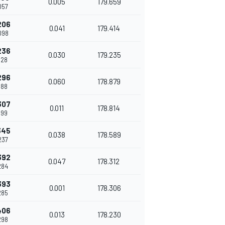
0.005
179.659
057
206
0.041
179.414
098
236
0.030
179.235
128
296
0.060
178.879
188
307
0.011
178.814
199
345
0.038
178.589
237
392
0.047
178.312
284
393
0.001
178.306
285
406
0.013
178.230
298