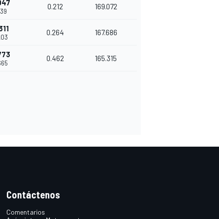
047
0.212
169.072
939
311
0.264
167.686
203
773
0.462
165.315
665
Contáctenos
Comentarios