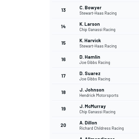
C. Bowyer
FÓRMULA E
13
Stewart-Haas Racing
K. Larson
14
Chip Ganassi Racing
K. Harvick
15
Stewart-Haas Racing
D. Hamlin
16
Joe Gibbs Racing
D. Suarez
17
Joe Gibbs Racing
J. Johnson
18
Hendrick Motorsports
WRC
J. McMurray
19
Chip Ganassi Racing
A. Dillon
20
Richard Childress Racing