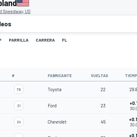
oland
d Speedway, US
deos
P
PARRILLA
CARRERA
FL
#
FABRICANTE
VUELTAS
TIEM
Toyota
22
29.
78
+0.
Ford
23
21
30.
+0.
Chevrolet
45
24
30.
+0.