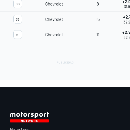
+2.
Chevrolet
8
66
31.
+2.
Chevrolet
15
33
32.
+2.
Chevrolet
11
51
32.
Motor1.com