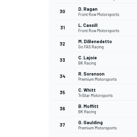
D. Ragan
30
Front Row Motorsports
L. Cassill
31
Front Row Motorsports
M. DiBenedetto
32
Go FAS Racing
C. Lajoie
33
BK Racing
R. Sorenson
34
Premium Motorsports
MÁS CATEGORÍAS
C. Whitt
35
TriStar Motorsports
B. Moffitt
36
BK Racing
G. Gaulding
37
Premium Motorsports