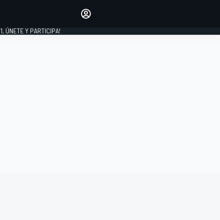
favoritos
Haz que se oiga tu voz
comentando artículos.
1, ÚNETE Y PARTICIPA!
INICIAR SESIÓN
EDICIÓN
LATINOAMÉRICA