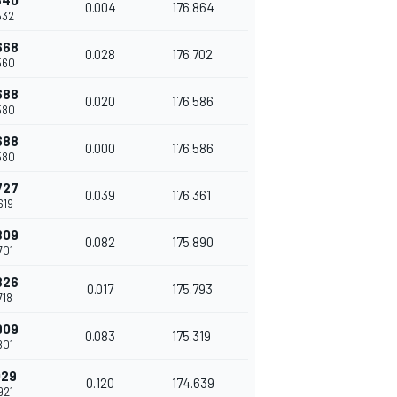
640
0.004
176.864
532
668
0.028
176.702
560
688
0.020
176.586
580
688
0.000
176.586
580
727
0.039
176.361
619
809
0.082
175.890
701
826
0.017
175.793
718
909
0.083
175.319
801
029
0.120
174.639
921