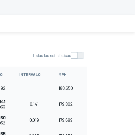
Todas las estadísticas
PO
INTERVALO
MPH
892
180.650
141
0.141
179.802
033
160
0.019
179.689
052
165