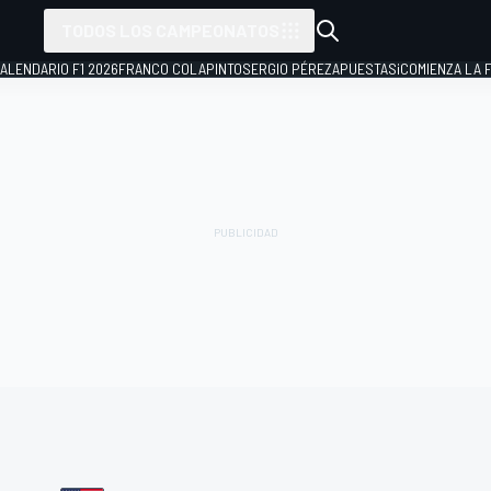
TODOS LOS CAMPEONATOS
ALENDARIO F1 2026
FRANCO COLAPINTO
SERGIO PÉREZ
APUESTAS
¡COMIENZA LA F