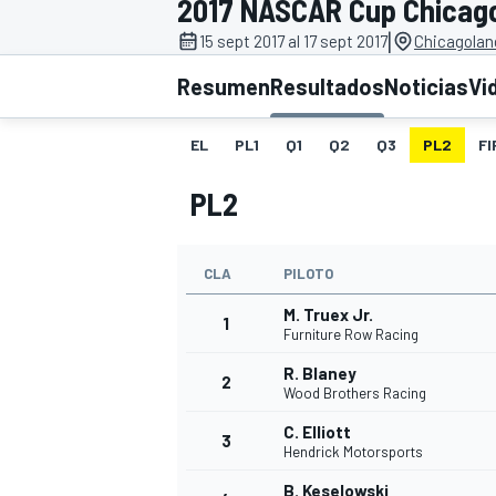
2017 NASCAR Cup Chicag
|
INDYCAR
15 sept 2017 al 17 sept 2017
Chicagolan
Resumen
Resultados
Noticias
Vi
EL
PL1
Q1
Q2
Q3
PL2
FI
PL2
CLA
PILOTO
M. Truex Jr.
1
Furniture Row Racing
MOTOGP
R. Blaney
2
Wood Brothers Racing
C. Elliott
3
Hendrick Motorsports
B. Keselowski