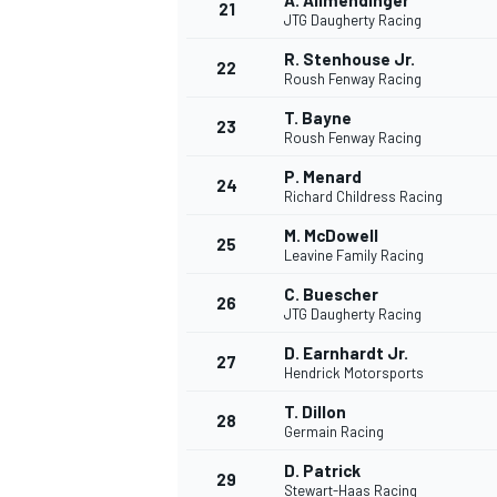
A. Allmendinger
21
JTG Daugherty Racing
R. Stenhouse Jr.
22
Roush Fenway Racing
T. Bayne
23
Roush Fenway Racing
P. Menard
24
Richard Childress Racing
M. McDowell
25
Leavine Family Racing
C. Buescher
26
JTG Daugherty Racing
D. Earnhardt Jr.
27
Hendrick Motorsports
T. Dillon
28
Germain Racing
D. Patrick
29
Stewart-Haas Racing