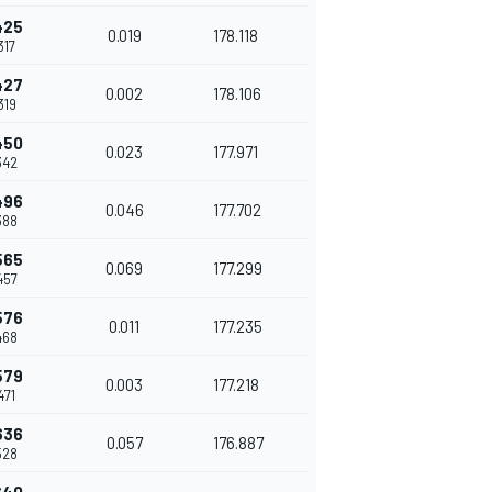
425
0.019
178.118
317
427
0.002
178.106
319
450
0.023
177.971
342
496
0.046
177.702
388
565
0.069
177.299
457
576
0.011
177.235
468
579
0.003
177.218
471
636
0.057
176.887
528