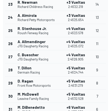
R. Newman
+3 Vueltas
23
14
Richard Childress Racing
2:45'22.219
A. Almirola
+3 Vueltas
24
13
Richard Petty Motorsports
2:45'25.654
R. Stenhouse Jr.
+4 Vueltas
25
12
Roush Fenway Racing
2:45'23.578
A. Allmendinger
+4 Vueltas
26
11
JTG Daugherty Racing
2:45'25.072
C. Buescher
+4 Vueltas
27
10
JTG Daugherty Racing
2:45'26.905
T. Dillon
+5 Vueltas
28
9
Germain Racing
2:45'24.744
D. Ragan
+5 Vueltas
29
8
Front Row Motorsports
2:45'31.279
M. McDowell
+5 Vueltas
30
7
Leavine Family Racing
2:45'32.528
M. DiBenedetto
+6 Vueltas
31
6