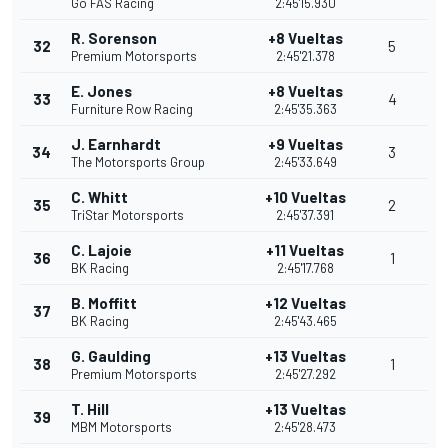
Go FAS Racing
2:45'15.930
R. Sorenson
+8 Vueltas
32
5
Premium Motorsports
2:45'21.378
E. Jones
+8 Vueltas
33
4
Furniture Row Racing
2:45'35.363
J. Earnhardt
+9 Vueltas
34
3
The Motorsports Group
2:45'33.649
C. Whitt
+10 Vueltas
35
2
TriStar Motorsports
2:45'37.391
C. Lajoie
+11 Vueltas
36
1
BK Racing
2:45'17.768
B. Moffitt
+12 Vueltas
37
BK Racing
2:45'43.465
G. Gaulding
+13 Vueltas
38
1
Premium Motorsports
2:45'27.292
T. Hill
+13 Vueltas
39
MBM Motorsports
2:45'28.473