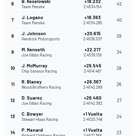
B. Keselowski
+18.232
6
42
Team Penske
2:45'34.154
J. Logano
+18.363
7
40
Team Penske
2:45'34.285
J. Johnson
+20.615
8
29
Hendrick Motorsports
2:45'36.537
M. Kenseth
+22.217
9
34
Joe Gibbs Racing
2:45'38.139
J. McMurray
+25.545
10
28
Chip Ganassi Racing
2:45'41.467
R. Blaney
+26.367
11
26
Wood Brothers Racing
2:45'42.289
D. Suarez
+26.460
12
27
Joe Gibbs Racing
2:45'42.382
C. Bowyer
+1 Vuelta
13
24
Stewart-Haas Racing
2:45'20.748
P. Menard
+1 Vuelta
14
23
Richard Childress Racing
2:45'21.366