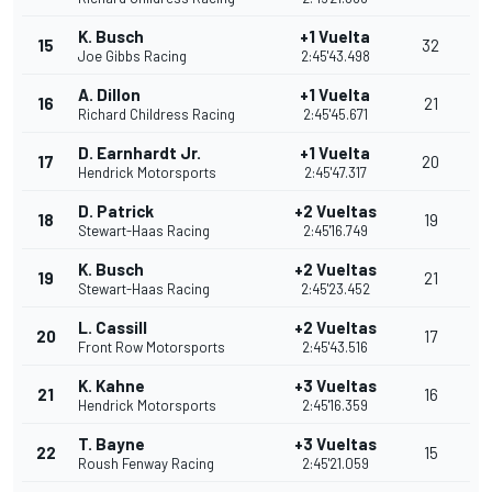
K. Busch
+1 Vuelta
15
32
Joe Gibbs Racing
2:45'43.498
A. Dillon
+1 Vuelta
16
21
Richard Childress Racing
2:45'45.671
D. Earnhardt Jr.
+1 Vuelta
17
20
Hendrick Motorsports
2:45'47.317
D. Patrick
+2 Vueltas
18
19
Stewart-Haas Racing
2:45'16.749
K. Busch
+2 Vueltas
19
21
Stewart-Haas Racing
2:45'23.452
L. Cassill
+2 Vueltas
20
17
Front Row Motorsports
2:45'43.516
K. Kahne
+3 Vueltas
21
16
Hendrick Motorsports
2:45'16.359
T. Bayne
+3 Vueltas
22
15
Roush Fenway Racing
2:45'21.059