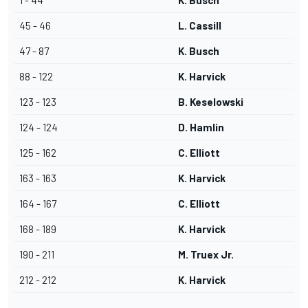
1 - 44
K. Busch
45 - 46
L. Cassill
47 - 87
K. Busch
88 - 122
K. Harvick
123 - 123
B. Keselowski
124 - 124
D. Hamlin
125 - 162
C. Elliott
163 - 163
K. Harvick
164 - 167
C. Elliott
168 - 189
K. Harvick
190 - 211
M. Truex Jr.
212 - 212
K. Harvick