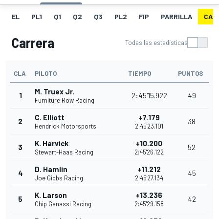
EL
PL1
Q1
Q2
Q3
PL2
FIP
PARRILLA
CAR
Carrera
Todas las estadísticas
CLA
PILOTO
TIEMPO
PUNTOS
M. Truex Jr.
1
2:45'15.922
49
Furniture Row Racing
C. Elliott
+7.179
2
38
Hendrick Motorsports
2:45'23.101
K. Harvick
+10.200
3
52
Stewart-Haas Racing
2:45'26.122
D. Hamlin
+11.212
4
45
Joe Gibbs Racing
2:45'27.134
K. Larson
+13.236
5
42
Chip Ganassi Racing
2:45'29.158