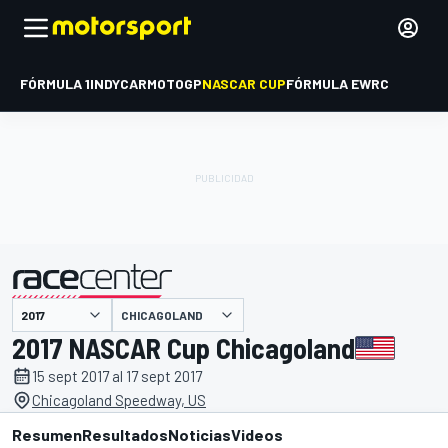
FÓRMULA 1
INDYCAR
MOTOGP
NASCAR CUP
FÓRMULA E
WRC
CHICAGOLAND
presentado por
2017 NASCAR Cup Chicagoland
15 sept 2017 al 17 sept 2017
Chicagoland Speedway, US
Resumen
Resultados
Noticias
Videos