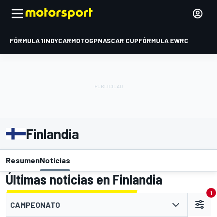
FÓRMULA 1
INDYCAR
MOTOGP
NASCAR CUP
FÓRMULA E
WRC
Finlandia
Resumen
Noticias
Últimas noticias en Finlandia
1
CAMPEONATO