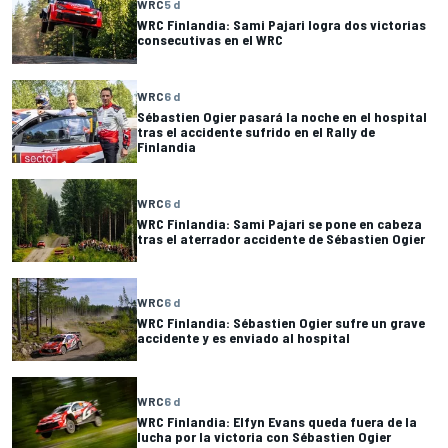
WRC
5 d
WRC Finlandia: Sami Pajari logra dos victorias
consecutivas en el WRC
WRC
6 d
Sébastien Ogier pasará la noche en el hospital
tras el accidente sufrido en el Rally de
Finlandia
WRC
6 d
WRC Finlandia: Sami Pajari se pone en cabeza
tras el aterrador accidente de Sébastien Ogier
WRC
6 d
WRC Finlandia: Sébastien Ogier sufre un grave
accidente y es enviado al hospital
WRC
6 d
WRC Finlandia: Elfyn Evans queda fuera de la
lucha por la victoria con Sébastien Ogier