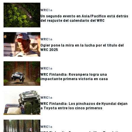
WRC
1 a
Un segundo evento en Asia/Pacífico está detrás
del reajuste del calendario del WRC
WRC
1 a
Ogier pone la mira en la lucha por el título del
WRC 2025
WRC
1 a
WRC Finlandia: Rovanpera logra una
impactante primera victoria en casa
WRC
1 a
WRC Finlandia: Los pinchazos de Hyundai dejan
a Toyota entre los cinco primeros
WRC
1 a