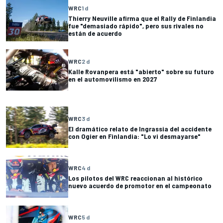
WRC
1 d
Thierry Neuville afirma que el Rally de Finlandia
fue "demasiado rápido", pero sus rivales no
están de acuerdo
WRC
2 d
Kalle Rovanpera está "abierto" sobre su futuro
en el automovilismo en 2027
WRC
3 d
El dramático relato de Ingrassia del accidente
con Ogier en Finlandia: "Lo vi desmayarse"
WRC
4 d
Los pilotos del WRC reaccionan al histórico
nuevo acuerdo de promotor en el campeonato
WRC
5 d