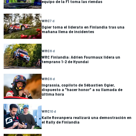
equipo de la F1 toma las riendas
WRC
7 d
Ogier toma el liderato en Finlandia tras una
mañana llena de incidentes
WRC
8 d
WRC Finlandia: Adrien Fourmaux lidera un
temprano 1-2 de Hyundai
WRC
8 d
Ingrassia, copiloto de Sébastien Ogier,
dispuesto a "hacer honor" a su llamada de
última hora
WRC
10 d
Kalle Rovanpera realizará una demostración en
el Rally de Finlandia