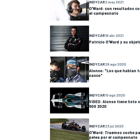
INDYCAR
2 may 2021
FÓRMULA E
O'Ward: con resultados c
el campeonato
INDYCAR
16 abr 2021
Patricio O'Ward y su objet
INDYCAR
28 ago 2020
Alonso: "Los que hablan t
casco"
INDYCAR
10 ago 2020
WRC
VIDEO: Alonso tiene listo
500 2020
INDYCAR
23 jul 2020
O'Ward: Traemos coche pa
pelea por el campeonato