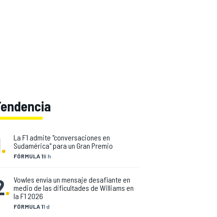
Tendencia
1
.
La F1 admite "conversaciones en
Sudamérica" para un Gran Premio
FÓRMULA 1
9 h
2
.
Vowles envía un mensaje desafiante en
medio de las dificultades de Williams en
la F1 2026
FÓRMULA 1
1 d