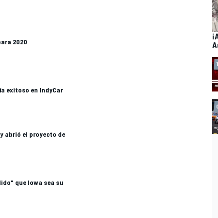
¡
para 2020
A
ía exitoso en IndyCar
y abrió el proyecto de
dido" que Iowa sea su