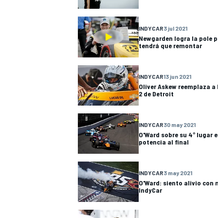
INDYCAR
3 jul 2021
Newgarden logra la pole p
tendrá que remontar
INDYCAR
13 jun 2021
Oliver Askew reemplaza a 
NASCAR CUP
2 de Detroit
INDYCAR
30 may 2021
O'Ward sobre su 4° lugar 
potencia al final
INDYCAR
3 may 2021
O'Ward: siento alivio con 
IndyCar