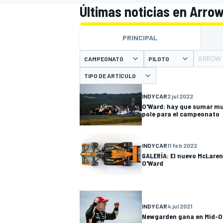
Últimas noticias en Arro
INDYCAR
PRINCIPAL
ARROW
CAMPEONATO
PILOTO
TIPO DE ARTÍCULO
INDYCAR
2 jul 2022
O'Ward: hay que sumar mu
pole para el campeonato
INDYCAR
11 feb 2022
GALERÍA: El nuevo McLaren
O'Ward
MOTOGP
INDYCAR
4 jul 2021
Newgarden gana en Mid-Oh