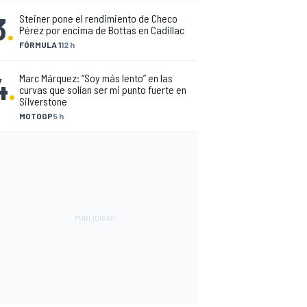
3
.
Steiner pone el rendimiento de Checo
Pérez por encima de Bottas en Cadillac
FÓRMULA 1
12 h
4
.
Marc Márquez: “Soy más lento” en las
curvas que solían ser mi punto fuerte en
Silverstone
MOTOGP
5 h