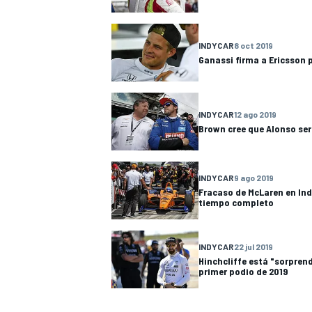
INDYCAR
8 oct 2019
Ganassi firma a Ericsson 
INDYCAR
12 ago 2019
Brown cree que Alonso ser
INDYCAR
9 ago 2019
Fracaso de McLaren en Ind
tiempo completo
INDYCAR
22 jul 2019
Hinchcliffe está "sorpren
primer podio de 2019