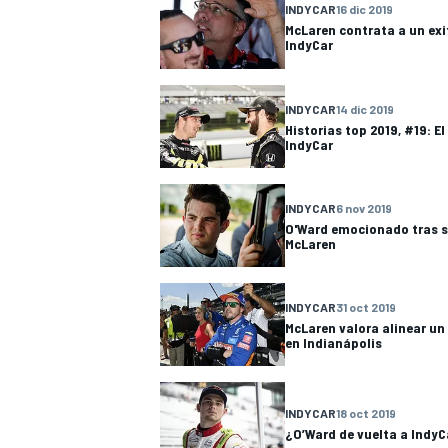
INDYCAR
16 dic 2019
McLaren contrata a un exi
IndyCar
INDYCAR
14 dic 2019
Historias top 2019, #19: E
IndyCar
INDYCAR
6 nov 2019
O'Ward emocionado tras s
McLaren
MÁS CATEGORÍAS
INDYCAR
31 oct 2019
McLaren valora alinear un
en Indianápolis
INDYCAR
18 oct 2019
¿O’Ward de vuelta a Indy