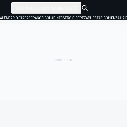
TODOS LOS CAMPEONATOS
ALENDARIO F1 2026
FRANCO COLAPINTO
SERGIO PÉREZ
APUESTAS
¡COMIENZA LA F