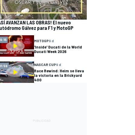
ASÍ AVANZAN LAS OBRAS! El nuevo
utódromo Gálvez para F1 y MotoGP
19:15
MOTOGP
9 d
'Inside' Ducati de la World
Ducati Week 2026
NASCAR CUP
9 d
01:59
Race Rewind: Heim se lleva
la victoria en la Brickyard
400