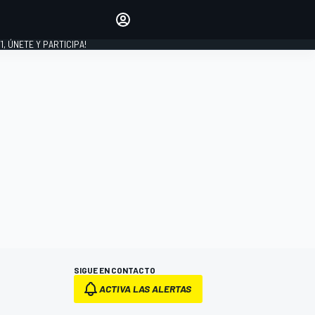
favoritos
Haz que se oiga tu voz
comentando artículos.
1, ÚNETE Y PARTICIPA!
INICIAR SESIÓN
EDICIÓN
LATINOAMÉRICA
SIGUE EN CONTACTO
ACTIVA LAS ALERTAS