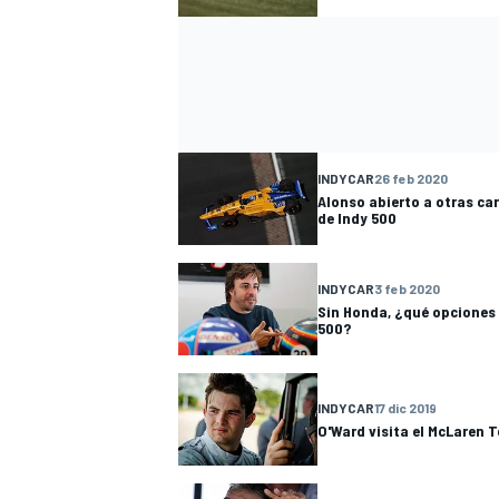
INDYCAR
26 feb 2020
Alonso abierto a otras ca
de Indy 500
INDYCAR
3 feb 2020
Sin Honda, ¿qué opciones 
500?
INDYCAR
17 dic 2019
O'Ward visita el McLaren 