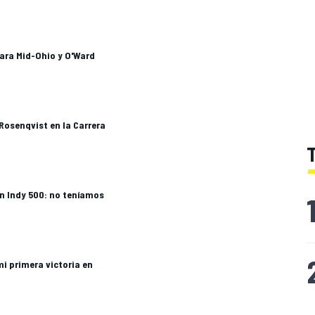
ara Mid-Ohio y O'Ward
Rosenqvist en la Carrera
en Indy 500: no teníamos
mi primera victoria en