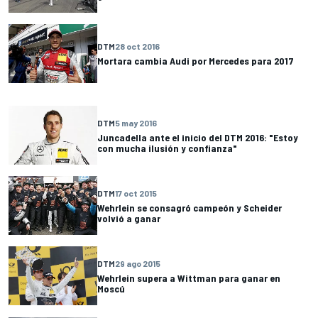
DTM
28 oct 2016
Mortara cambia Audi por Mercedes para 2017
DTM
5 may 2016
Juncadella ante el inicio del DTM 2016: "Estoy
con mucha ilusión y confianza"
DTM
17 oct 2015
Wehrlein se consagró campeón y Scheider
volvió a ganar
DTM
29 ago 2015
Wehrlein supera a Wittman para ganar en
Moscú