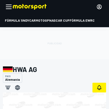
FÓRMULA 1
INDYCAR
MOTOGP
NASCAR CUP
FÓRMULA E
WRC
HWA AG
PAÍS
Alemania