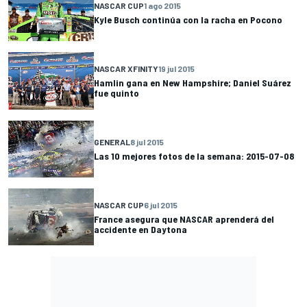
NASCAR CUP
1 ago 2015
Kyle Busch continúa con la racha en Pocono
NASCAR XFINITY
19 jul 2015
Hamlin gana en New Hampshire; Daniel Suárez
fue quinto
GENERAL
8 jul 2015
Las 10 mejores fotos de la semana: 2015-07-08
NASCAR CUP
6 jul 2015
France asegura que NASCAR aprenderá del
accidente en Daytona