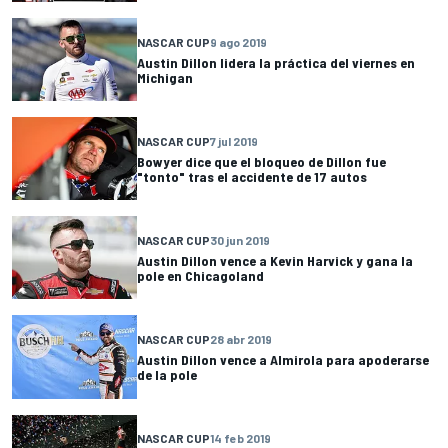
NASCAR CUP
9 ago 2019
Austin Dillon lidera la práctica del viernes en
Michigan
NASCAR CUP
7 jul 2019
Bowyer dice que el bloqueo de Dillon fue
"tonto" tras el accidente de 17 autos
NASCAR CUP
30 jun 2019
Austin Dillon vence a Kevin Harvick y gana la
pole en Chicagoland
NASCAR CUP
28 abr 2019
Austin Dillon vence a Almirola para apoderarse
de la pole
NASCAR CUP
14 feb 2019