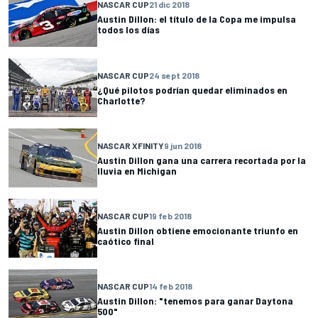
NASCAR CUP
21 dic 2018
Austin Dillon: el título de la Copa me impulsa
todos los días
NASCAR CUP
24 sept 2018
¿Qué pilotos podrían quedar eliminados en
Charlotte?
NASCAR XFINITY
9 jun 2018
Austin Dillon gana una carrera recortada por la
lluvia en Michigan
NASCAR CUP
19 feb 2018
Austin Dillon obtiene emocionante triunfo en
caótico final
NASCAR CUP
14 feb 2018
Austin Dillon: "tenemos para ganar Daytona
500"