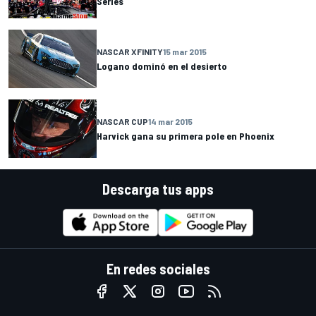
Series
NASCAR XFINITY
15 mar 2015
Logano dominó en el desierto
NASCAR CUP
14 mar 2015
Harvick gana su primera pole en Phoenix
Descarga tus apps
En redes sociales