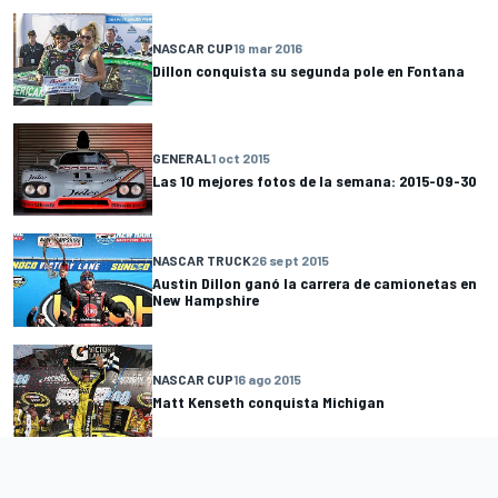
NASCAR CUP
19 mar 2016
Dillon conquista su segunda pole en Fontana
GENERAL
1 oct 2015
Las 10 mejores fotos de la semana: 2015-09-30
NASCAR TRUCK
26 sept 2015
Austin Dillon ganó la carrera de camionetas en
New Hampshire
NASCAR CUP
16 ago 2015
Matt Kenseth conquista Michigan