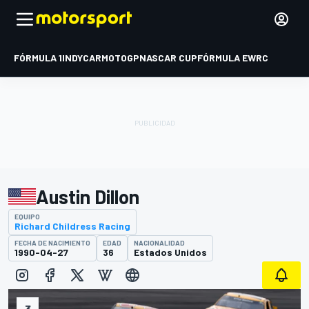
FÓRMULA 1
INDYCAR
MOTOGP
NASCAR CUP
FÓRMULA E
WRC
Austin Dillon
EQUIPO
Richard Childress Racing
FECHA DE NACIMIENTO
EDAD
NACIONALIDAD
1990-04-27
36
Estados Unidos
3