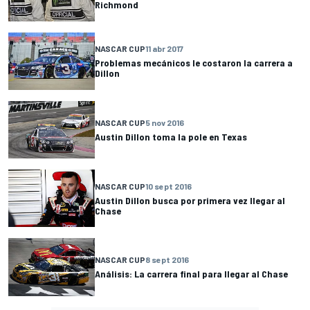
Richmond
NASCAR CUP
11 abr 2017
Problemas mecánicos le costaron la carrera a
Dillon
NASCAR CUP
5 nov 2016
Austin Dillon toma la pole en Texas
NASCAR CUP
10 sept 2016
Austin Dillon busca por primera vez llegar al
Chase
NASCAR CUP
8 sept 2016
Análisis: La carrera final para llegar al Chase