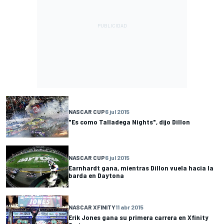
NASCAR CUP
6 jul 2015
"Es como Talladega Nights", dijo Dillon
NASCAR CUP
6 jul 2015
Earnhardt gana, mientras Dillon vuela hacia la
barda en Daytona
NASCAR XFINITY
11 abr 2015
Erik Jones gana su primera carrera en Xfinity