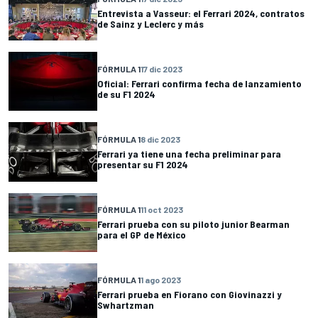
Entrevista a Vasseur: el Ferrari 2024, contratos
de Sainz y Leclerc y más
FÓRMULA 1
17 dic 2023
Oficial: Ferrari confirma fecha de lanzamiento
de su F1 2024
FÓRMULA 1
8 dic 2023
Ferrari ya tiene una fecha preliminar para
presentar su F1 2024
FÓRMULA 1
11 oct 2023
Ferrari prueba con su piloto junior Bearman
para el GP de México
FÓRMULA 1
1 ago 2023
Ferrari prueba en Fiorano con Giovinazzi y
Swhartzman