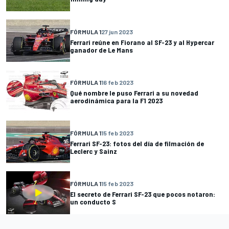
FÓRMULA 1
27 jun 2023
Ferrari reúne en Fiorano al SF-23 y al Hypercar
ganador de Le Mans
FÓRMULA 1
16 feb 2023
Qué nombre le puso Ferrari a su novedad
aerodinámica para la F1 2023
FÓRMULA 1
15 feb 2023
Ferrari SF-23: fotos del día de filmación de
Leclerc y Sainz
FÓRMULA 1
15 feb 2023
El secreto de Ferrari SF-23 que pocos notaron:
un conducto S