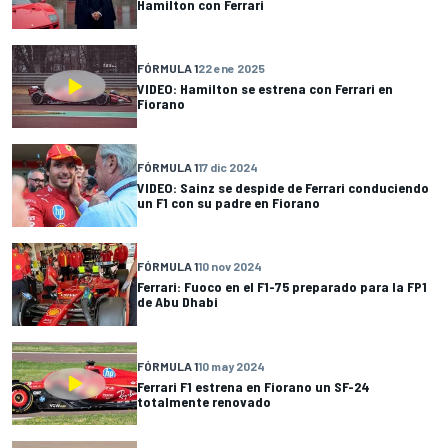
Hamilton con Ferrari
FÓRMULA 1
22 ene 2025
VIDEO: Hamilton se estrena con Ferrari en
Fiorano
FÓRMULA 1
17 dic 2024
VIDEO: Sainz se despide de Ferrari conduciendo
un F1 con su padre en Fiorano
FÓRMULA 1
10 nov 2024
Ferrari: Fuoco en el F1-75 preparado para la FP1
de Abu Dhabi
FÓRMULA 1
10 may 2024
Ferrari F1 estrena en Fiorano un SF-24
totalmente renovado