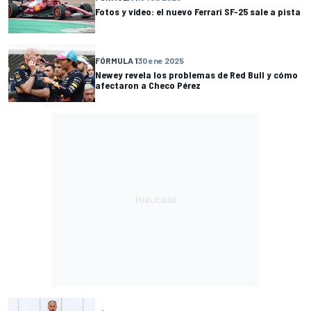
Fotos y vídeo: el nuevo Ferrari SF-25 sale a pista
FÓRMULA 1
30 ene 2025
Newey revela los problemas de Red Bull y cómo
afectaron a Checo Pérez