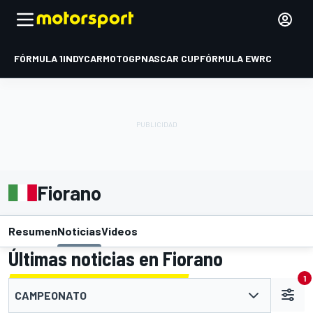
FÓRMULA 1
INDYCAR
MOTOGP
NASCAR CUP
FÓRMULA E
WRC
Fiorano
Resumen
Noticias
Videos
Últimas noticias en Fiorano
1
CAMPEONATO