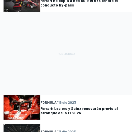
Ferrari no copia a Red Bull: el 676 tendrá el
conducto by-pass
FÓRMULA 1
18 dic 2023
Ferrari: Leclerc y Sainz renovarán previo al
arranque de la F1 2024
FÓRMULA 1
17 dic 2023