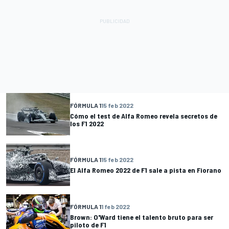
FÓRMULA 1
15 feb 2022
Cómo el test de Alfa Romeo revela secretos de
los F1 2022
FÓRMULA 1
15 feb 2022
El Alfa Romeo 2022 de F1 sale a pista en Fiorano
FÓRMULA 1
1 feb 2022
Brown: O'Ward tiene el talento bruto para ser
piloto de F1