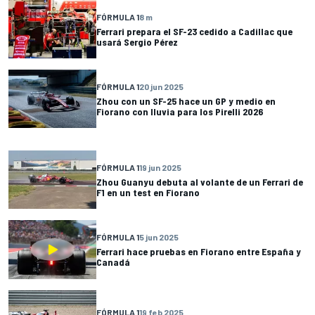
FÓRMULA 1
8 m
Ferrari prepara el SF-23 cedido a Cadillac que
usará Sergio Pérez
FÓRMULA 1
20 jun 2025
Zhou con un SF-25 hace un GP y medio en
Fiorano con lluvia para los Pirelli 2026
FÓRMULA 1
19 jun 2025
Zhou Guanyu debuta al volante de un Ferrari de
F1 en un test en Fiorano
FÓRMULA 1
5 jun 2025
Ferrari hace pruebas en Fiorano entre España y
Canadá
FÓRMULA 1
19 feb 2025