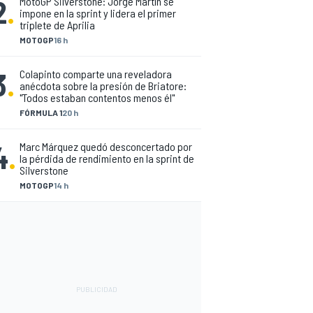
2
.
MotoGP Silverstone: Jorge Martín se
impone en la sprint y lidera el primer
triplete de Aprilia
MOTOGP
16 h
3
.
Colapinto comparte una reveladora
anécdota sobre la presión de Briatore:
"Todos estaban contentos menos él"
FÓRMULA 1
20 h
4
.
Marc Márquez quedó desconcertado por
la pérdida de rendimiento en la sprint de
Silverstone
MOTOGP
14 h