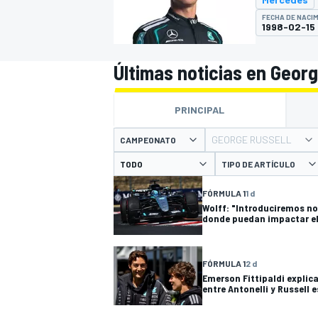
FECHA DE NACI
INDYCAR
1998-02-15
Últimas noticias en Georg
PRINCIPAL
GEORGE RUSSELL
CAMPEONATO
TIPO DE ARTÍCULO
FÓRMULA 1
1 d
Wolff: "Introduciremos no
donde puedan impactar el
MOTOGP
FÓRMULA 1
2 d
Emerson Fittipaldi explica
entre Antonelli y Russell e