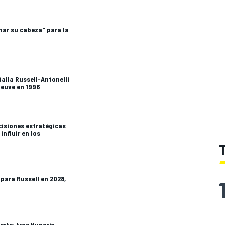
nar su cabeza" para la
alla Russell-Antonelli
neuve en 1996
cisiones estratégicas
nfluir en los
para Russell en 2028,
erte: tras Hungría,