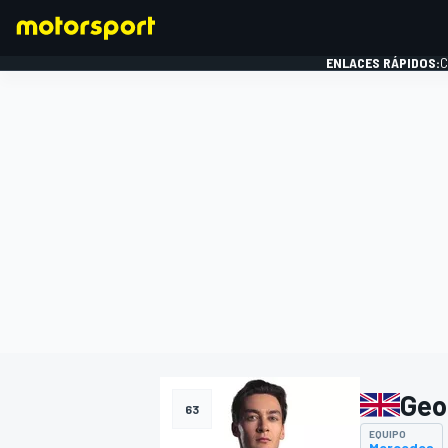
ENLACES RÁPIDOS:
C
FÓRMULA 1
Geo
63
EQUIPO
Mercedes