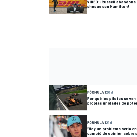
VIDEO: ¡Russell abandona 
choque con Hamilton!
FÓRMULA 1
20 d
Por qué los pilotos se ven
propias unidades de poten
FÓRMULA 1
21 d
“Hay un problema serio en 
cambió de opinión sobre s