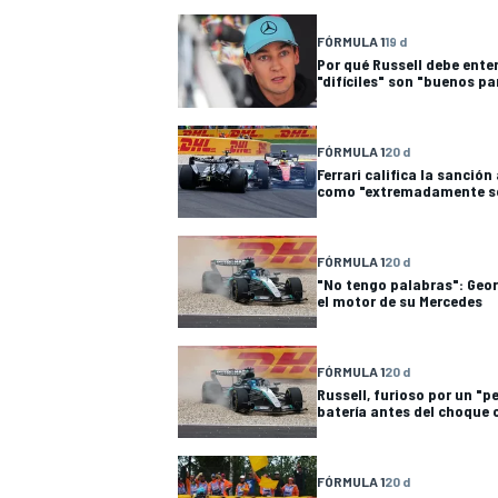
FÓRMULA 1
19 d
Por qué Russell debe ent
"difíciles" son "buenos pa
FÓRMULA 1
20 d
Ferrari califica la sanció
como "extremadamente s
FÓRMULA 1
20 d
"No tengo palabras": Geor
el motor de su Mercedes
FÓRMULA 1
20 d
Russell, furioso por un "
batería antes del choque
FÓRMULA 1
20 d