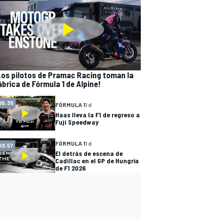
Los pilotos de Pramac Racing toman la
ábrica de Fórmula 1 de Alpine!
05:35
FÓRMULA 1
1 d
Haas lleva la F1 de regreso a
Fuji Speedway
FÓRMULA 1
1 d
03:57
El detrás de escena de
Cadillac en el GP de Hungría
de F1 2026