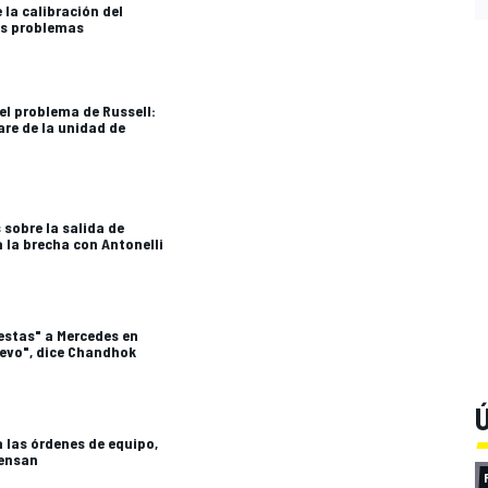
 la calibración del
os problemas
el problema de Russell:
are de la unidad de
sobre la salida de
 la brecha con Antonelli
uestas" a Mercedes en
uevo", dice Chandhok
Ú
a las órdenes de equipo,
iensan