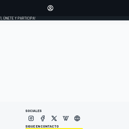
favoritos
Haz que se oiga tu voz
comentando artículos.
1, ÚNETE Y PARTICIPA!
INICIAR SESIÓN
EDICIÓN
LATINOAMÉRICA
SOCIALES
SIGUE EN CONTACTO