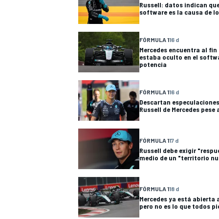
Russell: datos indican que
software es la causa de l
FÓRMULA 1
16 d
Mercedes encuentra al fin 
estaba oculto en el softw
potencia
FÓRMULA 1
16 d
Descartan especulaciones 
Russell de Mercedes pese a
MÁS CATEGORÍAS
FÓRMULA 1
17 d
Russell debe exigir "resp
medio de un "territorio n
FÓRMULA 1
18 d
Mercedes ya está abierta 
pero no es lo que todos p