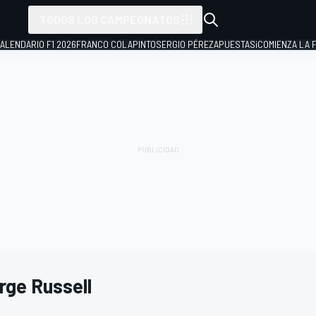
TODOS LOS CAMPEONATOS
ALENDARIO F1 2026
FRANCO COLAPINTO
SERGIO PÉREZ
APUESTAS
¡COMIENZA LA F
rge Russell