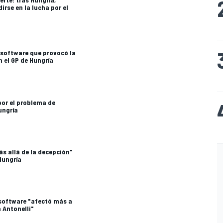
rse en la lucha por el
 software que provocó la
n el GP de Hungría
por el problema de
ungría
ás allá de la decepción"
 Hungría
 software "afectó más a
 Antonelli"