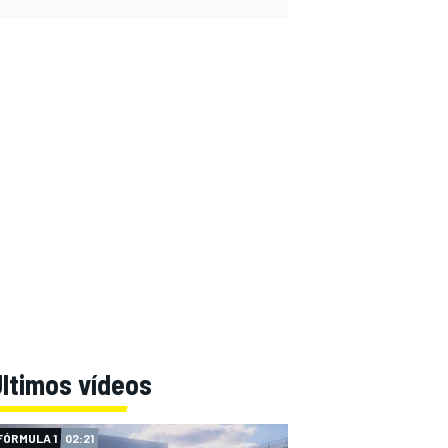
ltimos vídeos
FÓRMULA 1
02:21