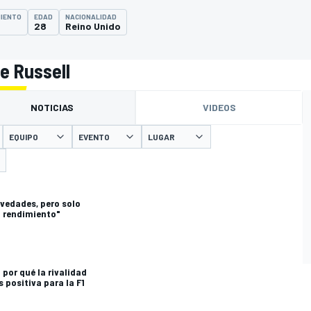
MIENTO
EDAD
NACIONALIDAD
28
Reino Unido
e Russell
NOTICIAS
VIDEOS
EQUIPO
EVENTO
LUGAR
vedades, pero solo
 rendimiento"
 por qué la rivalidad
s positiva para la F1