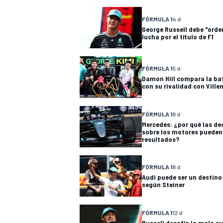
FÓRMULA 1
4 d
George Russell debe "orde
lucha por el título de F1
FÓRMULA 1
5 d
Damon Hill compara la bat
con su rivalidad con Ville
NASCAR CUP
FÓRMULA 1
8 d
Mercedes: ¿por qué las de
sobre los motores pueden i
resultados?
FÓRMULA 1
8 d
Audi puede ser un destino 
según Steiner
FÓRMULA 1
12 d
Russell desafía la mala su