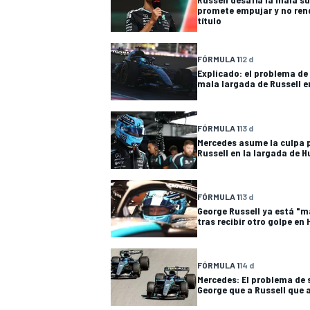
promete empujar y no rendi
FÓRMULA E
título
FÓRMULA 1
12 d
Explicado: el problema de
mala largada de Russell e
FÓRMULA 1
13 d
Mercedes asume la culpa 
Russell en la largada de H
FÓRMULA 1
13 d
George Russell ya está "m
tras recibir otro golpe en
WRC
FÓRMULA 1
14 d
Mercedes: El problema de
George que a Russell que a