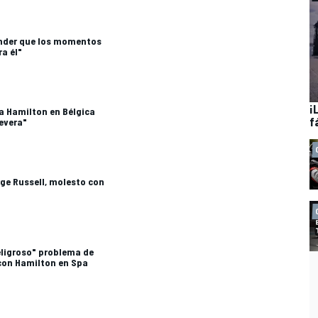
ender que los momentos
ra él"
¡
n a Hamilton en Bélgica
f
evera"
ge Russell, molesto con
peligroso" problema de
 con Hamilton en Spa