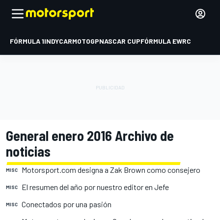
FÓRMULA 1
INDYCAR
MOTOGP
NASCAR CUP
FÓRMULA E
WRC
General enero 2016 Archivo de
noticias
Motorsport.com designa a Zak Brown como consejero
MISC
El resumen del año por nuestro editor en Jefe
MISC
Conectados por una pasión
MISC