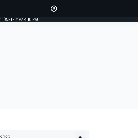
favoritos
Haz que se oiga tu voz
comentando artículos.
1, ÚNETE Y PARTICIPA!
INICIAR SESIÓN
EDICIÓN
LATINOAMÉRICA
2026