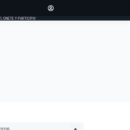
favoritos
Haz que se oiga tu voz
comentando artículos.
1, ÚNETE Y PARTICIPA!
INICIAR SESIÓN
EDICIÓN
LATINOAMÉRICA
2026