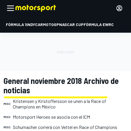
FÓRMULA 1
INDYCAR
MOTOGP
NASCAR CUP
FÓRMULA E
WRC
General noviembre 2018 Archivo de
noticias
Kristensen y Kristoffersson se unen a la Race of
MISC
Champions en México
Motorsport Heroes se asocia con el ICM
MISC
Schumacher correrá con Vettel en Race of Champions
MISC