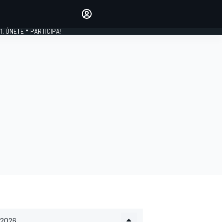
favoritos
Haz que se oiga tu voz
comentando artículos.
1, ÚNETE Y PARTICIPA!
INICIAR SESIÓN
EDICIÓN
LATINOAMÉRICA
2026