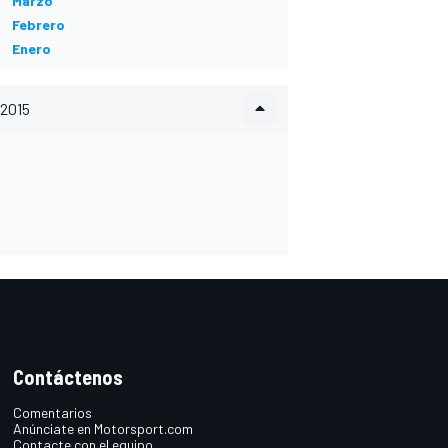
Marzo
Febrero
Enero
2015
Contáctenos
Comentarios
Anúnciate en Motorsport.com
Contacte con el equipo