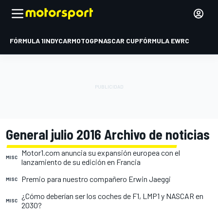
FÓRMULA 1
INDYCAR
MOTOGP
NASCAR CUP
FÓRMULA E
WRC
General julio 2016 Archivo de noticias
Motor1.com anuncia su expansión europea con el
MISC
lanzamiento de su edición en Francia
Premio para nuestro compañero Erwin Jaeggi
MISC
¿Cómo deberían ser los coches de F1, LMP1 y NASCAR en
MISC
2030?