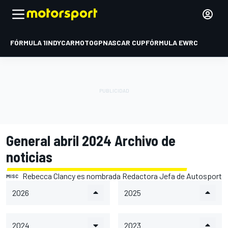
FÓRMULA 1
INDYCAR
MOTOGP
NASCAR CUP
FÓRMULA E
WRC
General abril 2024 Archivo de
noticias
Rebecca Clancy es nombrada Redactora Jefa de Autosport
MISC
2026
2025
2024
2023