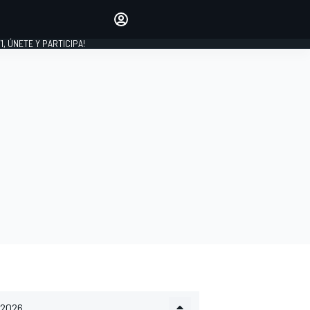
favoritos
Haz que se oiga tu voz
comentando artículos.
1, ÚNETE Y PARTICIPA!
INICIAR SESIÓN
EDICIÓN
LATINOAMÉRICA
2026