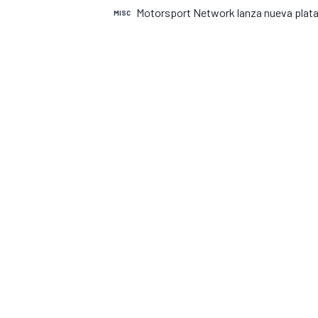
Motorsport Network lanza nueva pla
MISC
INDYCAR
MOTOGP