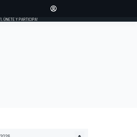
favoritos
Haz que se oiga tu voz
comentando artículos.
1, ÚNETE Y PARTICIPA!
INICIAR SESIÓN
EDICIÓN
LATINOAMÉRICA
2026