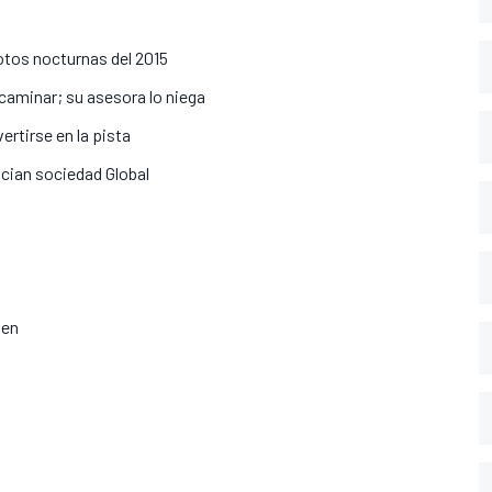
fotos nocturnas del 2015
caminar; su asesora lo niega
ertirse en la pista
cian sociedad Global
nen