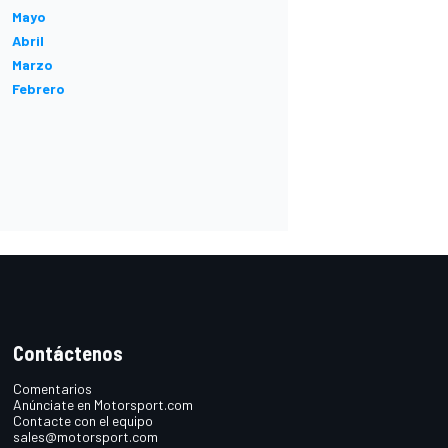
Mayo
Abril
Marzo
Febrero
Contáctenos
Comentarios
Anúnciate en Motorsport.com
Contacte con el equipo
sales@motorsport.com