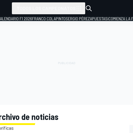
TODOS LOS CAMPEONATOS
ALENDARIO F1 2026
FRANCO COLAPINTO
SERGIO PÉREZ
APUESTAS
¡COMIENZA LA F
rchivo de noticias
ríficas