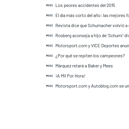
Los peores accidentes del 2015
MISC
INDYCAR
El día más corto del año: las mejores 
MISC
Revista dice que Schumacher volvió a 
MISC
Rosberg aconseja a hijo de 'Schumi' div
MISC
Motorsport.com y VICE Deportes anun
MISC
¿Por qué se repiten los campeones?
MISC
Márquez retará a Baker y Mees
MISC
¡A Mil Por Hora!
MISC
Motorsport.com y Autoblog.com se u
MISC
MOTOGP