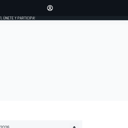
favoritos
Haz que se oiga tu voz
comentando artículos.
1, ÚNETE Y PARTICIPA!
INICIAR SESIÓN
EDICIÓN
LATINOAMÉRICA
2026