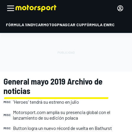
FÓRMULA 1
INDYCAR
MOTOGP
NASCAR CUP
FÓRMULA E
WRC
General mayo 2019 Archivo de
noticias
'Heroes' tendrá su estreno en julio
MISC
Motorsport.com amplía su presencia global con el
MISC
lanzamiento de su edición polaca
Button logra un nuevo récord de vuelta en Bathurst
MISC