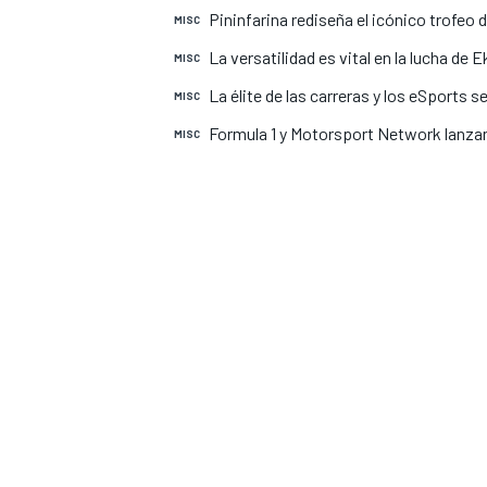
Pininfarina rediseña el icónico trofe
MISC
INDYCAR
La versatilidad es vital en la lucha de 
MISC
La élite de las carreras y los eSports 
MISC
Formula 1 y Motorsport Network lanza
MISC
MOTOGP