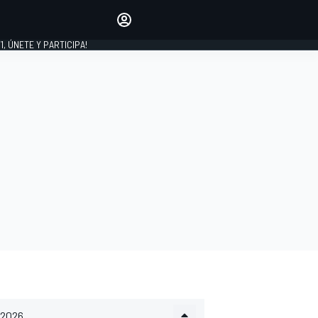
favoritos
Haz que se oiga tu voz
comentando artículos.
1, ÚNETE Y PARTICIPA!
INICIAR SESIÓN
EDICIÓN
LATINOAMÉRICA
2026