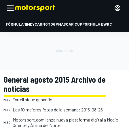
FÓRMULA 1
INDYCAR
MOTOGP
NASCAR CUP
FÓRMULA E
WRC
General agosto 2015 Archivo de
noticias
Tyrrell sigue ganando
MISC
Las 10 mejores fotos de la semana: 2015-08-26
MISC
Motorsport.com lanza nueva plataforma digital a Medio
MISC
Oriente y África del Norte