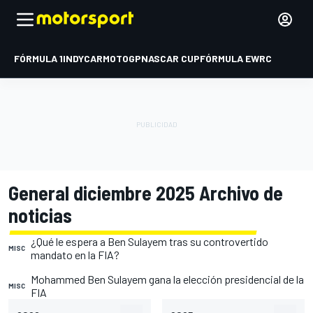
FÓRMULA 1
INDYCAR
MOTOGP
NASCAR CUP
FÓRMULA E
WRC
General diciembre 2025 Archivo de
noticias
¿Qué le espera a Ben Sulayem tras su controvertido
MISC
mandato en la FIA?
Mohammed Ben Sulayem gana la elección presidencial de la
MISC
FIA