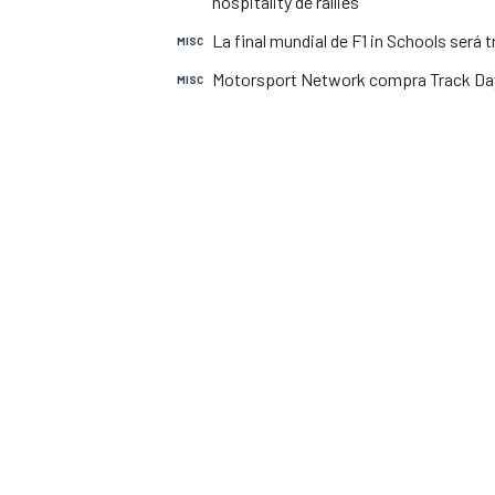
hospitality de rallies
INDYCAR
La final mundial de F1 in Schools será
MISC
Motorsport Network compra Track Day
MISC
MOTOGP