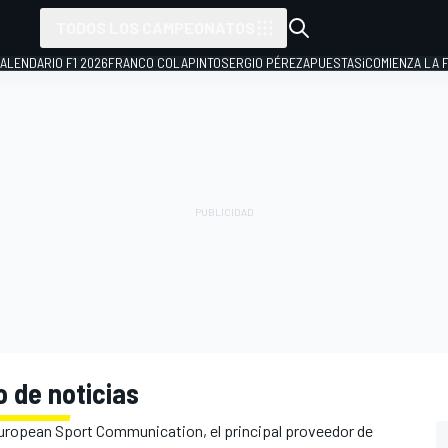
TODOS LOS CAMPEONATOS
ALENDARIO F1 2026
FRANCO COLAPINTO
SERGIO PÉREZ
APUESTAS
¡COMIENZA LA F
o de noticias
uropean Sport Communication, el principal proveedor de