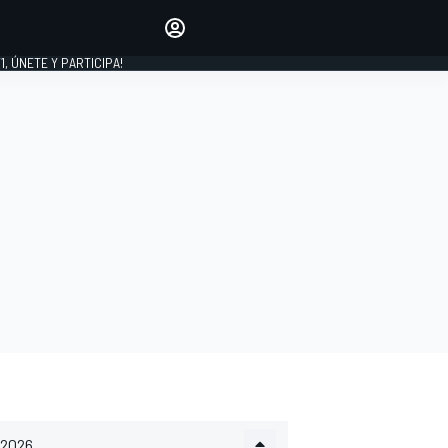
favoritos
Haz que se oiga tu voz
comentando artículos.
1, ÚNETE Y PARTICIPA!
INICIAR SESIÓN
EDICIÓN
LATINOAMÉRICA
2026