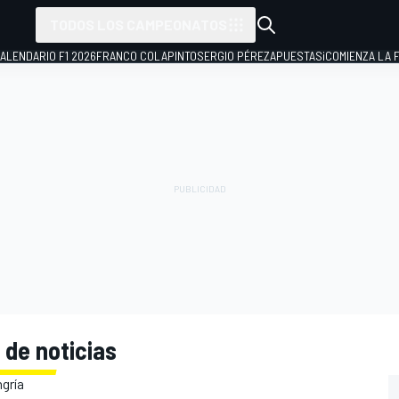
TODOS LOS CAMPEONATOS
ALENDARIO F1 2026
FRANCO COLAPINTO
SERGIO PÉREZ
APUESTAS
¡COMIENZA LA F
 de noticias
gría