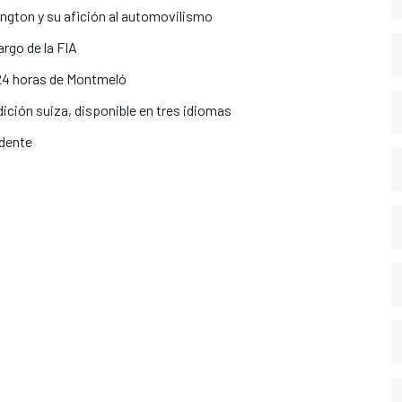
ngton y su afición al automovilismo
argo de la FIA
s 24 horas de Montmeló
ición suiza, disponible en tres idiomas
idente