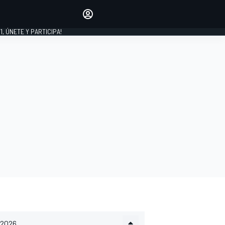
favoritos
Haz que se oiga tu voz
comentando artículos.
1, ÚNETE Y PARTICIPA!
INICIAR SESIÓN
EDICIÓN
LATINOAMÉRICA
2026