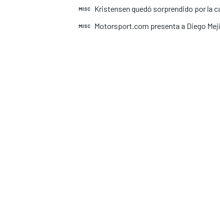
Kristensen quedó sorprendido por la ca
MISC
INDYCAR
Motorsport.com presenta a Diego Mejí
MISC
MOTOGP