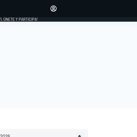
favoritos
Haz que se oiga tu voz
comentando artículos.
1, ÚNETE Y PARTICIPA!
INICIAR SESIÓN
EDICIÓN
LATINOAMÉRICA
2026