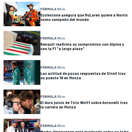
FÓRMULA 1
10 m
Ecclestone asegura que McLaren quiere a Norris
como campeón del mundo
FÓRMULA 1
10 m
Renault reafirma su compromiso con Alpine y
con la F1 "a largo plazo"
FÓRMULA 1
10 m
Las actitud de pocas respuestas de Stroll tras
su puesto 18 en Monza
FÓRMULA 1
10 m
El duro juicio de Toto Wolff sobre Antonelli tras
la carrera en Monza
FÓRMULA 1
10 m
Marko: Verstappen está motivado como no le he