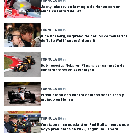
FÓRMULA 1
10 m
Jacky Ickx revive la magia de Monza con un
emotivo Ferrari de 1970
FÓRMULA 1
10 m
Nico Rosberg, sorprendido por los comentarios
de Toto Wolff sobre Antonelli
FÓRMULA 1
10 m
Qué necesita McLaren F1 para ser campeón de
constructores en Azerbaiyán
FÓRMULA 1
10 m
Pirelli probó con cuatro equipos sobre seco y
mojado en Monza
FÓRMULA 1
10 m
Verstappen se quedará en Red Bull a menos que
haya problemas en 2026, según Coulthard