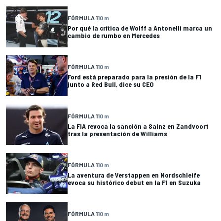
FÓRMULA 1
10 m
Por qué la crítica de Wolff a Antonelli marca un
cambio de rumbo en Mercedes
FÓRMULA 1
10 m
Ford está preparado para la presión de la F1
junto a Red Bull, dice su CEO
FÓRMULA 1
10 m
La FIA revoca la sanción a Sainz en Zandvoort
tras la presentación de Williams
FÓRMULA 1
10 m
La aventura de Verstappen en Nordschleife
evoca su histórico debut en la F1 en Suzuka
FÓRMULA 1
10 m