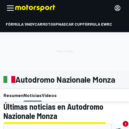
FÓRMULA 1
INDYCAR
MOTOGP
NASCAR CUP
FÓRMULA E
WRC
Autodromo Nazionale Monza
Resumen
Noticias
Videos
Últimas noticias en Autodromo
Nazionale Monza
1